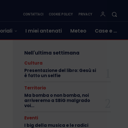
CONTATTACI
COOKIE POLICY
PRIVACY
oriali
I miei antenati
Meteo
Case e …
Nell'ultima settimana
Cultura
Presentazione del libro: Gesù si
è fatto un selfie
Territorio
Ma bomba o non bomba, noi
arriveremo a SBiG malgrado
voi…
Eventi
I big della musica e le radici