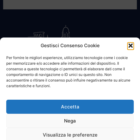
Gestisci Consenso Cookie
Per fornire le migliori esperienze, utilizziamo tecnologie come i cookie
per memorizzare e/o accedere alle informazioni del dispositivo. Il
CONTATTACI
COOKIE POLICY
PRIVACY
consenso a queste tecnologie ci permetterà di elaborare dati come il
comportamento di navigazione o ID unici su questo sito. Non
acconsentire o ritirare il consenso può influire negativamente su alcune
caratteristiche e funzioni.
Accetta
© 2002 - 2026 SanBartolomeo.info :::: powered by Go Web snc |
p.iva 01184570628
Nega
Visualizza le preferenze