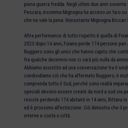
piena guerra fredda. Negli ultimi due anni sovente 
Pescara, insomma Mignogna ha acceso un faro su Bic
che ne vale la pena. Nonostante Mignogna Biccari 
Altra performance di tutto rispetto è quella di Foi
2023 dopo 14 anni, Foiano perde 174 persone pari al
Ruggiero sono gli unici che hanno capito che cont
fra qualche decennio non ci sarà più nulla da ammin
Abbiamo assistito ad una conversazione tra il sin
condividiamo ciò che ha affermato Ruggiero, è inu
comprenda tutto il Sud, perché sono realtà impara
speciali devono essere create da nord a sud sia pe
resiste perdendo 174 abitanti in 14 anni, Rittana i
ed è prossimo all’estinzione. Ciò dimostra che il 
interne e costa o città.