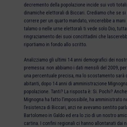
decremento della popolazione incide sui voti total
dinamiche elettorali di Biccari. Crediamo che se s
correre per un quarto mandato, vincerebbe a mani 
talamo o nelle urne elettorali ti vede solo Dio, tutt
ringraziamento dei suoi concittadini che lascerebbe
riportiamo in fondo allo scritto.
Analizziamo gli ultimi 14 anni demografici dei nostr
premessa: non abbiamo i dati mensili del 2009, per
una percentuale precisa, ma lo scostamento sarà d
abitanti, dopo 14 anni di amministrazione Mignogna B
popolazione. Tanti? La risposta è: Si. Pochi? Anche
Mignogna ha fatto l’impossibile, ha amministrat
l’esistenza di Biccari, anzi ne avevamo sentito parl
Bartolomeo in Galdo ed era lo zio di un nostro ami
cartina. I confini regionali ci hanno allontanati dai 