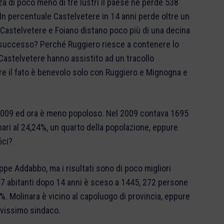
za di poco meno di tre lustri il paese ne perde 538
n percentuale Castelvetere in 14 anni perde oltre un
. Castelvetere e Foiano distano poco più di una decina
è successo? Perché Ruggiero riesce a contenere lo
Castelvetere hanno assistito ad un tracollo
re il fato è benevolo solo con Ruggiero e Mignogna e
2009 ed ora è meno popoloso. Nel 2009 contava 1695
pari al 24,24%, un quarto della popolazione, eppure
ici?
e Addabbo, ma i risultati sono di poco migliori
17 abitanti dopo 14 anni è sceso a 1445, 272 persone
. Molinara è vicino al capoluogo di provincia, eppure
vissimo sindaco.