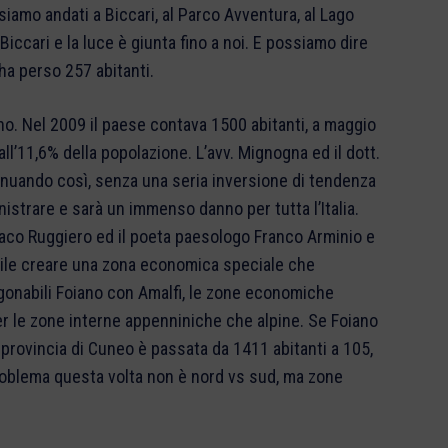
siamo andati a Biccari, al Parco Avventura, al Lago
cari e la luce è giunta fino a noi. E possiamo dire
ha perso 257 abitanti.
ano. Nel 2009 il paese contava 1500 abitanti, a maggio
l’11,6% della popolazione. L’avv. Mignogna ed il dott.
inuando così, senza una seria inversione di tendenza
istrare e sarà un immenso danno per tutta l’Italia.
daco Ruggiero ed il poeta paesologo Franco Arminio e
tile creare una zona economica speciale che
gonabili Foiano con Amalfi, le zone economiche
r le zone interne appenniniche che alpine. Se Foiano
n provincia di Cuneo è passata da 1411 abitanti a 105,
problema questa volta non è nord vs sud, ma zone