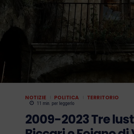
NOTIZIE
POLITICA
TERRITORIO
11
min.
per leggerlo
2009-2023 Tre lustr
Biccari e Foiano di