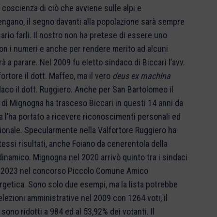
coscienza di ciò che avviene sulle alpi e
tengano, il segno davanti alla popolazione sarà sempre
rio farli. Il nostro non ha pretese di essere uno
n i numeri e anche per rendere merito ad alcuni
à a parare. Nel 2009 fu eletto sindaco di Biccari l’avv.
ortore il dott. Maffeo, ma il vero
deus ex machina
ndaco il dott. Ruggiero. Anche per San Bartolomeo il
 di Mignogna ha trasceso Biccari in questi 14 anni da
a l’ha portato a ricevere riconoscimenti personali ed
ionale. Specularmente nella Valfortore Ruggiero ha
essi risultati, anche Foiano da cenerentola della
dinamico. Mignogna nel 2020 arrivò quinto tra i sindaci
 nel 2023 nel concorso Piccolo Comune Amico
rgetica. Sono solo due esempi, ma la lista potrebbe
ezioni amministrative nel 2009 con 1264 voti, il
sono ridotti a 984 ed al 53,92% dei votanti. Il