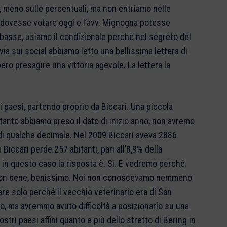
i, meno sulle percentuali, ma non entriamo nelle
i dovesse votare oggi e l’avv. Mignogna potesse
basse, usiamo il condizionale perché nel segreto del
avia sui social abbiamo letto una bellissima lettera di
ro presagire una vittoria agevole. La lettera la
i paesi, partendo proprio da Biccari. Una piccola
tanto abbiamo preso il dato di inizio anno, non avremo
i qualche decimale. Nel 2009 Biccari aveva 2886
iccari perde 257 abitanti, pari all’8,9% della
 in questo caso la risposta è: Si. E vedremo perché.
o non bene, benissimo. Noi non conoscevamo nemmeno
are solo perché il vecchio veterinario era di San
co, ma avremmo avuto difficoltà a posizionarlo su una
nostri paesi affini quanto e più dello stretto di Bering in