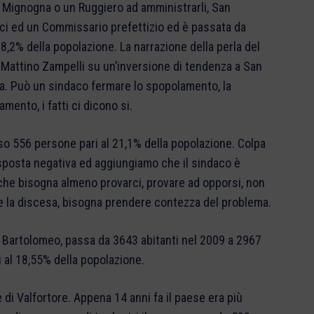
un Mignogna o un Ruggiero ad amministrarli, San
ci ed un Commissario prefettizio ed è passata da
18,2% della popolazione. La narrazione della perla del
Il Mattino Zampelli su un’inversione di tendenza a San
ta. Può un sindaco fermare lo spopolamento, la
mento, i fatti ci dicono si.
so 556 persone pari al 21,1% della popolazione. Colpa
isposta negativa ed aggiungiamo che il sindaco è
he bisogna almeno provarci, provare ad opporsi, non
are la discesa, bisogna prendere contezza del problema.
 Bartolomeo, passa da 3643 abitanti nel 2009 a 2967
i al 18,55% della popolazione.
 di Valfortore. Appena 14 anni fa il paese era più