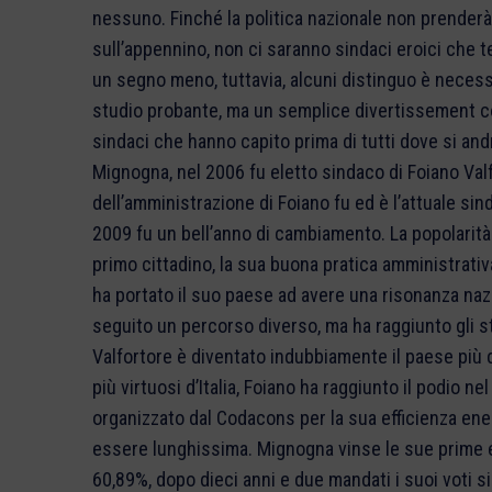
nessuno. Finché la politica nazionale non prenderà 
sull’appennino, non ci saranno sindaci eroici che 
un segno meno, tuttavia, alcuni distinguo è necessa
studio probante, ma un semplice divertissement co
sindaci che hanno capito prima di tutti dove si andr
Mignogna, nel 2006 fu eletto sindaco di Foiano Valf
dell’amministrazione di Foiano fu ed è l’attuale si
2009 fu un bell’anno di cambiamento. La popolarità
primo cittadino, la sua buona pratica amministrativ
ha portato il suo paese ad avere una risonanza naz
seguito un percorso diverso, ma ha raggiunto gli st
Valfortore è diventato indubbiamente il paese più 
più virtuosi d’Italia, Foiano ha raggiunto il podio
organizzato dal Codacons per la sua efficienza ene
essere lunghissima. Mignogna vinse le sue prime el
60,89%, dopo dieci anni e due mandati i suoi voti si 