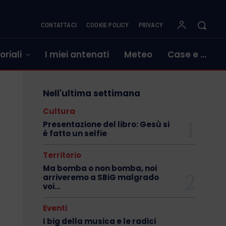
CONTATTACI
COOKIE POLICY
PRIVACY
oriali
I miei antenati
Meteo
Case e …
Nell'ultima settimana
Cultura
Presentazione del libro: Gesù si
è fatto un selfie
Territorio
Ma bomba o non bomba, noi
arriveremo a SBiG malgrado
voi…
Eventi
I big della musica e le radici