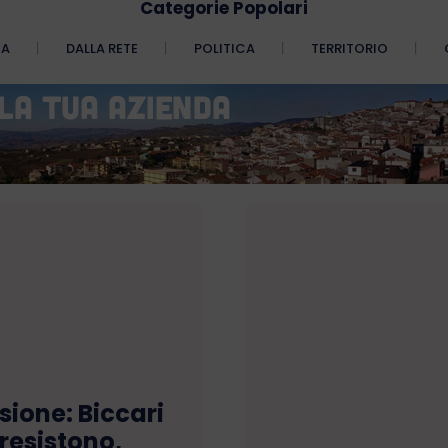
Categorie Popolari
CA
DALLA RETE
POLITICA
TERRITORIO
sione: Biccari
 resistono,