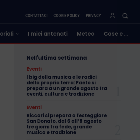
CONTATTACI
COOKIE POLICY
PRIVACY
oriali
I miei antenati
Meteo
Case e …
Nell'ultima settimana
Eventi
I big della musica e le radici
della propria terra: Faeto si
prepara a un grande agosto tra
eventi, cultura e tradizione
Eventi
Biccari si prepara a festeggiare
San Donato, dal 6 all’8 agosto
tre giorni tra fede, grande
musica e tradizione