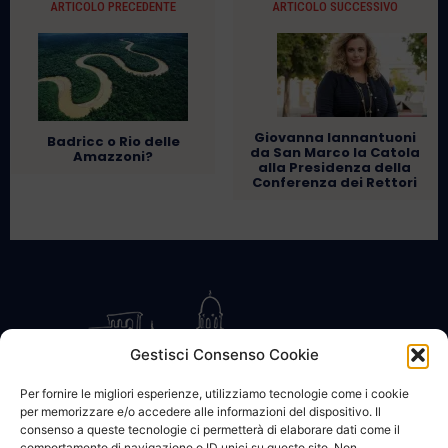
ARTICOLO PRECEDENTE
ARTICOLO SUCCESSIVO
Giovanna Iannantuoni
Badricc o Rio delle
da San Marco la Catola
Amazzoni?
alla Presidenza della
Conferenza dei Rettori
Gestisci Consenso Cookie
Per fornire le migliori esperienze, utilizziamo tecnologie come i cookie
per memorizzare e/o accedere alle informazioni del dispositivo. Il
CONTATTACI
COOKIE POLICY
PRIVACY
consenso a queste tecnologie ci permetterà di elaborare dati come il
comportamento di navigazione o ID unici su questo sito. Non