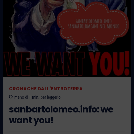
CRONACHE DALL'ENTROTERRA
meno di 1
min.
per leggerlo
sanbartolomeo.info: we
want you!