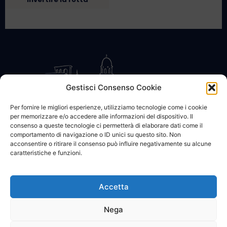
Gestisci Consenso Cookie
Per fornire le migliori esperienze, utilizziamo tecnologie come i cookie
per memorizzare e/o accedere alle informazioni del dispositivo. Il
CONTATTACI
COOKIE POLICY
PRIVACY
consenso a queste tecnologie ci permetterà di elaborare dati come il
comportamento di navigazione o ID unici su questo sito. Non
acconsentire o ritirare il consenso può influire negativamente su alcune
caratteristiche e funzioni.
Accetta
© 2002 - 2026 SanBartolomeo.info :::: powered by Go Web snc |
p.iva 01184570628
Nega