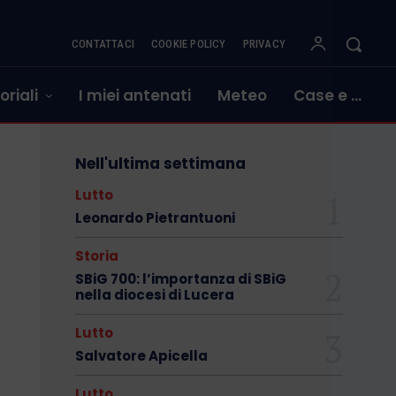
CONTATTACI
COOKIE POLICY
PRIVACY
oriali
I miei antenati
Meteo
Case e …
Nell'ultima settimana
Lutto
Leonardo Pietrantuoni
Storia
SBiG 700: l’importanza di SBiG
nella diocesi di Lucera
Lutto
Salvatore Apicella
Lutto