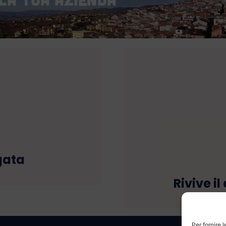
gata
Rivive i
Per fornire 