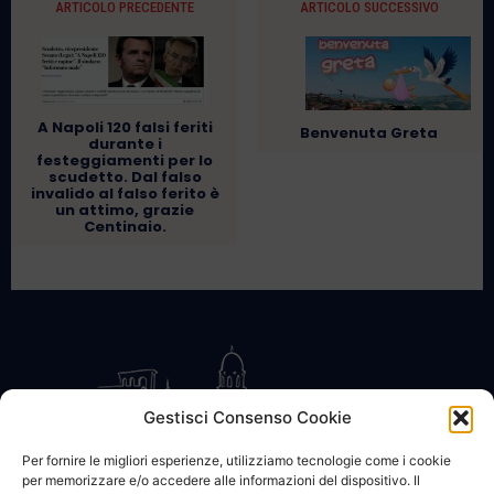
ARTICOLO PRECEDENTE
ARTICOLO SUCCESSIVO
A Napoli 120 falsi feriti
Benvenuta Greta
durante i
festeggiamenti per lo
scudetto. Dal falso
invalido al falso ferito è
un attimo, grazie
Centinaio.
Gestisci Consenso Cookie
Per fornire le migliori esperienze, utilizziamo tecnologie come i cookie
per memorizzare e/o accedere alle informazioni del dispositivo. Il