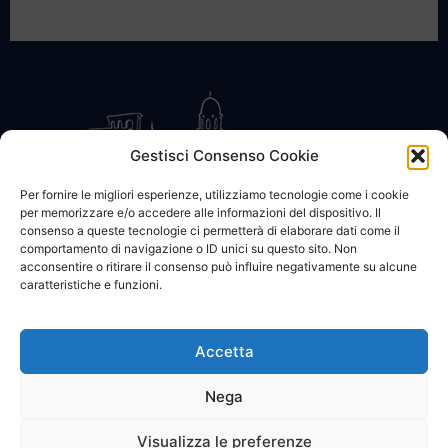
Gestisci Consenso Cookie
Per fornire le migliori esperienze, utilizziamo tecnologie come i cookie
per memorizzare e/o accedere alle informazioni del dispositivo. Il
CONTATTACI
COOKIE POLICY
PRIVACY
consenso a queste tecnologie ci permetterà di elaborare dati come il
comportamento di navigazione o ID unici su questo sito. Non
acconsentire o ritirare il consenso può influire negativamente su alcune
caratteristiche e funzioni.
Accetta
© 2002 - 2026 SanBartolomeo.info :::: powered by Go Web snc |
p.iva 01184570628
Nega
Visualizza le preferenze