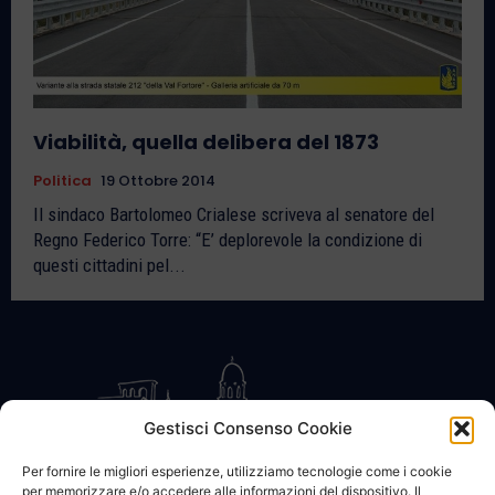
Viabilità, quella delibera del 1873
Politica
19 Ottobre 2014
Il sindaco Bartolomeo Crialese scriveva al senatore del
Regno Federico Torre: “E’ deplorevole la condizione di
questi cittadini pel...
Gestisci Consenso Cookie
Per fornire le migliori esperienze, utilizziamo tecnologie come i cookie
per memorizzare e/o accedere alle informazioni del dispositivo. Il