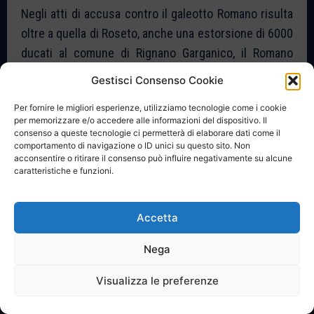
Negli atti di accusa contro il galeotto Romano risulta
oltre a quella di Roseto, anche una estorsione di 6000
ducati al comune di Rignano Garganico, il Romano
chiese i 6000 ducati per proteggere la popolazione
Gestisci Consenso Cookie
dai garibaldini fuoriusciti che avrebbero rubato,
Per fornire le migliori esperienze, utilizziamo tecnologie come i cookie
saccheggiato e violentato le donne. Era il suo modus
per memorizzare e/o accedere alle informazioni del dispositivo. Il
operandi, lasciava filtrare false notizie di pericoli
consenso a queste tecnologie ci permetterà di elaborare dati come il
comportamento di navigazione o ID unici su questo sito. Non
inventati e taglieggiava i comuni in combutta con il
acconsentire o ritirare il consenso può influire negativamente su alcune
Governatore Del Giudice. Chissà se lo fece anche con
caratteristiche e funzioni.
San Bartolomeo. Il Governatore Del Giudice libero dal
suo sodale Liborio Romano divenne deputato al
Accetta
parlamento italiano. I migliori facevano carriera anche
150 anni fa.
Nega
Visualizza le preferenze
Eccidio di Roseto Valfortore