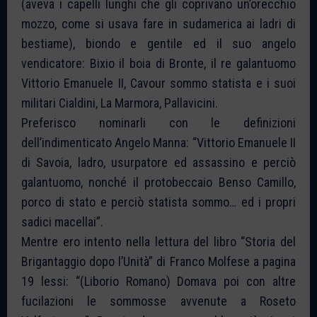
(aveva i capelli lunghi che gli coprivano un’orecchio
mozzo, come si usava fare in sudamerica ai ladri di
bestiame), biondo e gentile ed il suo angelo
vendicatore: Bixio il boia di Bronte, il re galantuomo
Vittorio Emanuele II, Cavour sommo statista e i suoi
militari Cialdini, La Marmora, Pallavicini.
Preferisco nominarli con le definizioni
dell’indimenticato Angelo Manna: “Vittorio Emanuele II
di Savoia, ladro, usurpatore ed assassino e perciò
galantuomo, nonché il protobeccaio Benso Camillo,
porco di stato e perciò statista sommo… ed i propri
sadici macellai”.
Mentre ero intento nella lettura del libro “Storia del
Brigantaggio dopo l’Unità” di Franco Molfese a pagina
19 lessi: “(Liborio Romano) Domava poi con altre
fucilazioni le sommosse avvenute a Roseto