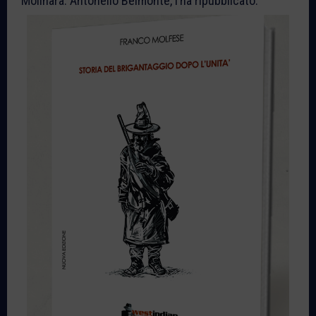
Molinara: Antonello Belmonte, l’ha ripubblicato.