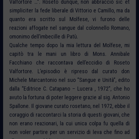
Valfortore …”. Roseto dunque, non abbracciò sic et
simpliciter la fede liberale di Vittorio e Camillo, ma da
quanto era scritto sul Molfese, vi furono delle
reazioni affogate nel sangue dal colonnello Romano,
omonimo dell’imbecille di Patù.
Qualche tempo dopo la mia lettura del Molfese, mi
capitò tra le mani un libro di Mons. Annibale
Facchiano che raccontava dell’eccidio di Roseto
Valfortore. L’episodio è ripreso dal curato don
Michele Marcantonio nel suo “Sangue e Unità”, edito
dalla “Editrice C. Catapano – Lucera , 1972”, che ho
avuto la fortuna di poter leggere grazie al sig. Antonio
Spallone. Il giovane curato rosetano, nel 1972, ebbe il
coraggio di raccontarci la storia di questi giovani, che
non erano reazionari, la cui unica colpa fu quella di
non voler partire per un servizio di leva che fino ad