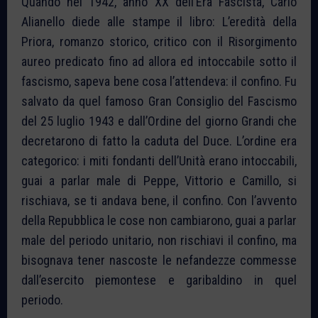
Quando nel 1942, anno XX dell’Era Fascista, Carlo
Alianello diede alle stampe il libro: L’eredità della
Priora, romanzo storico, critico con il Risorgimento
aureo predicato fino ad allora ed intoccabile sotto il
fascismo, sapeva bene cosa l’attendeva: il confino. Fu
salvato da quel famoso Gran Consiglio del Fascismo
del 25 luglio 1943 e dall’Ordine del giorno Grandi che
decretarono di fatto la caduta del Duce. L’ordine era
categorico: i miti fondanti dell’Unità erano intoccabili,
guai a parlar male di Peppe, Vittorio e Camillo, si
rischiava, se ti andava bene, il confino. Con l’avvento
della Repubblica le cose non cambiarono, guai a parlar
male del periodo unitario, non rischiavi il confino, ma
bisognava tener nascoste le nefandezze commesse
dall’esercito piemontese e garibaldino in quel
periodo.