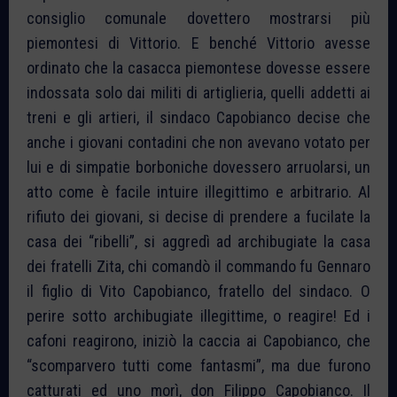
consiglio comunale dovettero mostrarsi più
piemontesi di Vittorio. E benché Vittorio avesse
ordinato che la casacca piemontese dovesse essere
indossata solo dai militi di artiglieria, quelli addetti ai
treni e gli artieri, il sindaco Capobianco decise che
anche i giovani contadini che non avevano votato per
lui e di simpatie borboniche dovessero arruolarsi, un
atto come è facile intuire illegittimo e arbitrario. Al
rifiuto dei giovani, si decise di prendere a fucilate la
casa dei “ribelli”, si aggredì ad archibugiate la casa
dei fratelli Zita, chi comandò il commando fu Gennaro
il figlio di Vito Capobianco, fratello del sindaco. O
perire sotto archibugiate illegittime, o reagire! Ed i
cafoni reagirono, iniziò la caccia ai Capobianco, che
“scomparvero tutti come fantasmi”, ma due furono
catturati ed uno morì, don Filippo Capobianco. Il