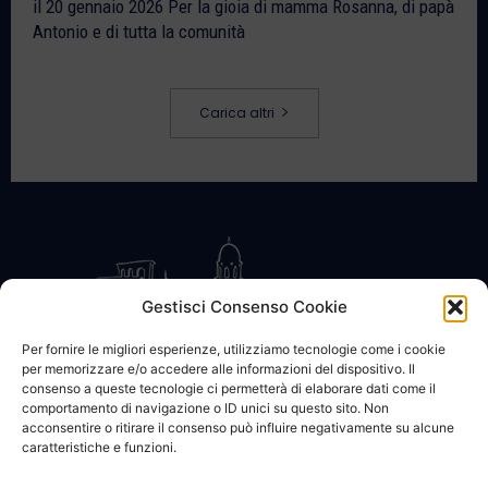
il 20 gennaio 2026 Per la gioia di mamma Rosanna, di papà
Antonio e di tutta la comunità
Carica altri
Gestisci Consenso Cookie
Per fornire le migliori esperienze, utilizziamo tecnologie come i cookie
per memorizzare e/o accedere alle informazioni del dispositivo. Il
CONTATTACI
COOKIE POLICY
PRIVACY
consenso a queste tecnologie ci permetterà di elaborare dati come il
comportamento di navigazione o ID unici su questo sito. Non
acconsentire o ritirare il consenso può influire negativamente su alcune
caratteristiche e funzioni.