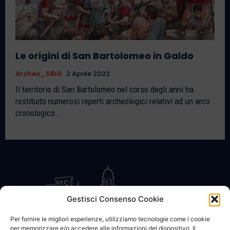
Le origini di San Bartolomeo in Galdo
Archeo_SBiG
2 Aprile 2022
Il territorio di San Bartolomeo nel corso degli anni ha
restituito numerosi reperti archeologici relativi ad un arco
cronologico...
Gestisci Consenso Cookie
Per fornire le migliori esperienze, utilizziamo tecnologie come i cookie
per memorizzare e/o accedere alle informazioni del dispositivo. Il