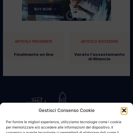
ARTICOLO PRECEDENTE
ARTICOLO SUCCESSIVO
Finalmente on line
Varato l’assestamento
di Bilancio
Gestisci Consenso Cookie
Per fornire le migliori esperienze, utilizziamo tecnologie come i cookie
per memorizzare e/o accedere alle informazioni del dispositivo. Il
CONTATTACI
COOKIE POLICY
PRIVACY
consenso a queste tecnologie ci permetterà di elaborare dati come il