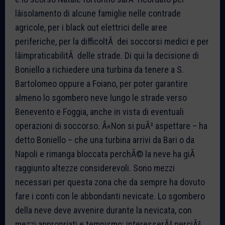
lâisolamento di alcune famiglie nelle contrade
agricole, per i black out elettrici delle aree
periferiche, per la difficoltÃ dei soccorsi medici e per
lâimpraticabilitÃ delle strade. Di qui la decisione di
Boniello a richiedere una turbina da tenere a S.
Bartolomeo oppure a Foiano, per poter garantire
almeno lo sgombero neve lungo le strade verso
Benevento e Foggia, anche in vista di eventuali
operazioni di soccorso. Â«Non si puÃ² aspettare – ha
detto Boniello – che una turbina arrivi da Bari o da
Napoli e rimanga bloccata perchÃ© la neve ha giÃ
raggiunto altezze considerevoli. Sono mezzi
necessari per questa zona che da sempre ha dovuto
fare i conti con le abbondanti nevicate. Lo sgombero
della neve deve avvenire durante la nevicata, con
mezzi appropriati e tempismo: interesserÃ² perciÃ²