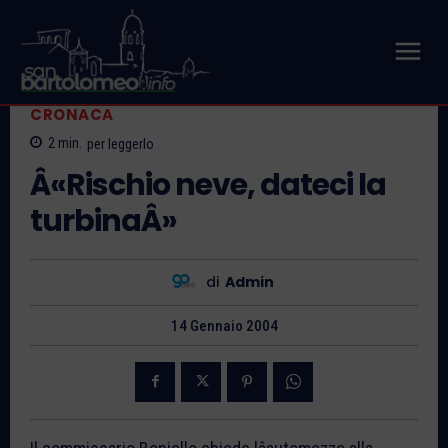
CRONACA
2
min.
per leggerlo
Â«Rischio neve, dateci la
turbinaÂ»
di
Admin
14 Gennaio 2004