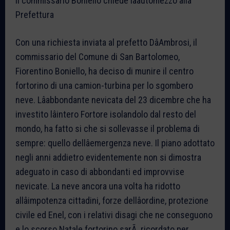
Il commissario Boniello chiede lâautomezzo alla
Prefettura
Con una richiesta inviata al prefetto DâAmbrosi, il
commissario del Comune di San Bartolomeo,
Fiorentino Boniello, ha deciso di munire il centro
fortorino di una camion-turbina per lo sgombero
neve. Lâabbondante nevicata del 23 dicembre che ha
investito lâintero Fortore isolandolo dal resto del
mondo, ha fatto si che si sollevasse il problema di
sempre: quello dellâemergenza neve. Il piano adottato
negli anni addietro evidentemente non si dimostra
adeguato in caso di abbondanti ed improvvise
nevicate. La neve ancora una volta ha ridotto
allâimpotenza cittadini, forze dellâordine, protezione
civile ed Enel, con i relativi disagi che ne conseguono
e lo scorso Natale fortorino sarÃ ricordato per