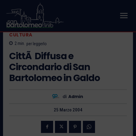
CULTURA
2
min.
per leggerlo
CittÃ Diffusa e
Circondario di San
Bartolomeo in Galdo
di
Admin
25 Marzo 2004