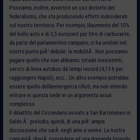
Possiamo, inoltre, avvertire un uso distorto del
federalismo, che sta producendo effetti indesiderati
sul nostro territorio. Per esempio, lâaumento del 10%
del bollo auto e di 2,5 eurocent per litro di carburante,
da parte del parlamentino campano, ci ha umiliati nel
nostro punto piÃ¹ debole: la mobilitÃ . Non possiamo
pagare quello che non abbiamo: strade inesistenti,
servizi di linea autobus da tempi record (4,15 h per
raggiungere Napoli), ecc… Un altro esempio potrebbe
essere quello dellâemergenza rifiuti, ma non intendo
entrare in questa sede in un argomento assai
complesso.
Il dibattito del Circondario avviato a San Bartolomeo in
Galdo Ã¨ preludio, quindi, di una piÃ¹ ampia
discussione che sarÃ negli anni a venire. La nostra
comunitÃ dovrÃ rispondere ad una domanda (prendo