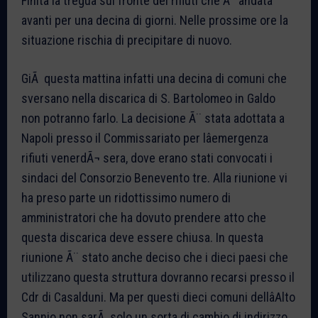
Finita la tregua sul fronte dei rifiuti che Ã¨ andata
avanti per una decina di giorni. Nelle prossime ore la
situazione rischia di precipitare di nuovo.
GiÃ questa mattina infatti una decina di comuni che
sversano nella discarica di S. Bartolomeo in Galdo
non potranno farlo. La decisione Ã¨ stata adottata a
Napoli presso il Commissariato per lâemergenza
rifiuti venerdÃ¬ sera, dove erano stati convocati i
sindaci del Consorzio Benevento tre. Alla riunione vi
ha preso parte un ridottissimo numero di
amministratori che ha dovuto prendere atto che
questa discarica deve essere chiusa. In questa
riunione Ã¨ stato anche deciso che i dieci paesi che
utilizzano questa struttura dovranno recarsi presso il
Cdr di Casalduni. Ma per questi dieci comuni dellâAlto
Sannio non sarÃ solo un sorta di cambio di indirizzo.