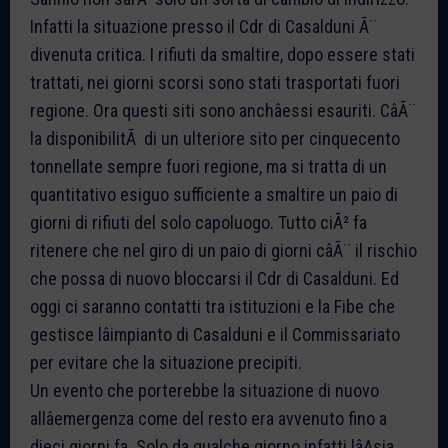
Infatti la situazione presso il Cdr di Casalduni Ã¨
divenuta critica. I rifiuti da smaltire, dopo essere stati
trattati, nei giorni scorsi sono stati trasportati fuori
regione. Ora questi siti sono anchâessi esauriti. CâÃ¨
la disponibilitÃ di un ulteriore sito per cinquecento
tonnellate sempre fuori regione, ma si tratta di un
quantitativo esiguo sufficiente a smaltire un paio di
giorni di rifiuti del solo capoluogo. Tutto ciÃ² fa
ritenere che nel giro di un paio di giorni câÃ¨ il rischio
che possa di nuovo bloccarsi il Cdr di Casalduni. Ed
oggi ci saranno contatti tra istituzioni e la Fibe che
gestisce lâimpianto di Casalduni e il Commissariato
per evitare che la situazione precipiti.
Un evento che porterebbe la situazione di nuovo
allâemergenza come del resto era avvenuto fino a
dieci giorni fa. Solo da qualche giorno infatti lâAsia