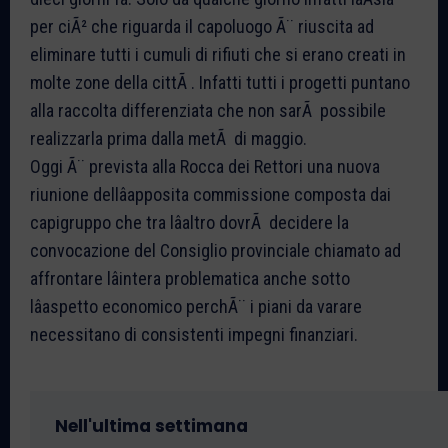
per ciÃ² che riguarda il capoluogo Ã¨ riuscita ad
eliminare tutti i cumuli di rifiuti che si erano creati in
molte zone della cittÃ . Infatti tutti i progetti puntano
alla raccolta differenziata che non sarÃ possibile
realizzarla prima dalla metÃ di maggio.
Oggi Ã¨ prevista alla Rocca dei Rettori una nuova
riunione dellâapposita commissione composta dai
capigruppo che tra lâaltro dovrÃ decidere la
convocazione del Consiglio provinciale chiamato ad
affrontare lâintera problematica anche sotto
lâaspetto economico perchÃ¨ i piani da varare
necessitano di consistenti impegni finanziari.
Nell'ultima settimana