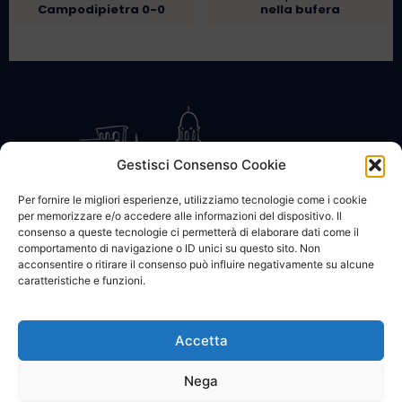
Campodipietra 0-0
nella bufera
Gestisci Consenso Cookie
Per fornire le migliori esperienze, utilizziamo tecnologie come i cookie
per memorizzare e/o accedere alle informazioni del dispositivo. Il
CONTATTACI
COOKIE POLICY
PRIVACY
consenso a queste tecnologie ci permetterà di elaborare dati come il
comportamento di navigazione o ID unici su questo sito. Non
acconsentire o ritirare il consenso può influire negativamente su alcune
caratteristiche e funzioni.
Accetta
© 2002 - 2026 SanBartolomeo.info :::: powered by Go Web snc |
p.iva 01184570628
Nega