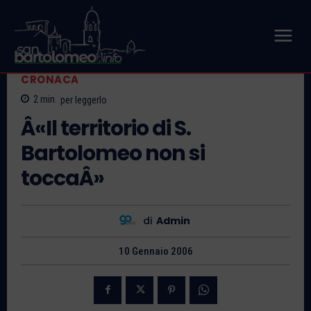
CRONACA
2
min.
per leggerlo
Â«Il territorio di S.
Bartolomeo non si
toccaÂ»
di
Admin
10 Gennaio 2006