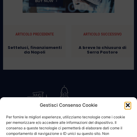
ARTICOLO PRECEDENTE
ARTICOLO SUCCESSIVO
Setteluci, finanziamenti
A breve la chiusura di
da Napoli
Serra Pastore
Gestisci Consenso Cookie
Per fornire le migliori esperienze, utilizziamo tecnologie come i cookie
per memorizzare e/o accedere alle informazioni del dispositivo. Il
CONTATTACI
COOKIE POLICY
PRIVACY
consenso a queste tecnologie ci permetterà di elaborare dati come il
comportamento di navigazione o ID unici su questo sito. Non