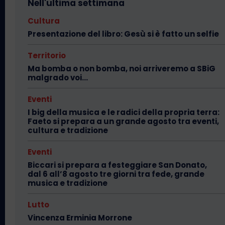
Nell'ultima settimana
Cultura
Presentazione del libro: Gesù si è fatto un selfie
Territorio
Ma bomba o non bomba, noi arriveremo a SBiG
malgrado voi…
Eventi
I big della musica e le radici della propria terra:
Faeto si prepara a un grande agosto tra eventi,
cultura e tradizione
Eventi
Biccari si prepara a festeggiare San Donato,
dal 6 all’8 agosto tre giorni tra fede, grande
musica e tradizione
Lutto
Vincenza Erminia Morrone