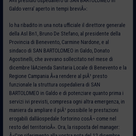
Â«Il presidio ospedaliero di SAN BARTOLOMEO in
Galdo verra’ aperto in tempi breviÂ»:
lo ha ribadito in una nota ufficiale il direttore generale
della Asl Bn1, Bruno De Stefano, al presidente della
Provincia di Benevento, Carmine Nardone, e al
sindaco di SAN BARTOLOMEO in Galdo, Donato
Agostinelli, che avevano sollecitato nel mese di
dicembre lâAzienda Sanitaria Locale di Benevento e la
Regione Campania Â«a rendere al piÃ¹ presto
funzionale la struttura ospedaliera di SAN
BARTOLOMEO in Galdo e di potenziare quanto prima i
servizi ivi previsti, compresa ogni altra emergenza, in
maniera da ampliare il piÃ¹ possibile le prestazioni
erogabili dallâospedale fortorino cosÃ¬ come nel
resto del territorioÂ». Ora, la risposta del manager:
Â«Con riferimento alla vostra nota del 12 dicembre