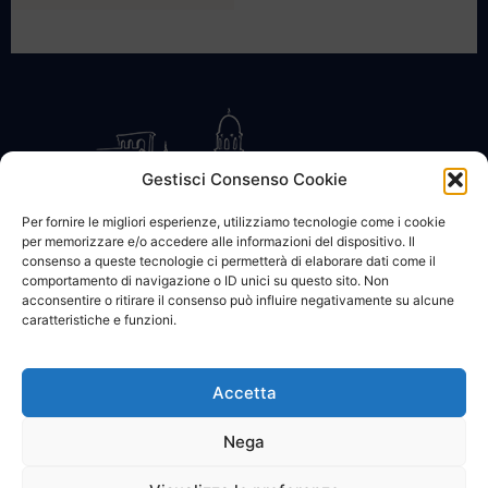
Gestisci Consenso Cookie
Per fornire le migliori esperienze, utilizziamo tecnologie come i cookie
per memorizzare e/o accedere alle informazioni del dispositivo. Il
CONTATTACI
COOKIE POLICY
PRIVACY
consenso a queste tecnologie ci permetterà di elaborare dati come il
comportamento di navigazione o ID unici su questo sito. Non
acconsentire o ritirare il consenso può influire negativamente su alcune
caratteristiche e funzioni.
Accetta
© 2002 - 2026 SanBartolomeo.info :::: powered by Go Web snc |
p.iva 01184570628
Nega