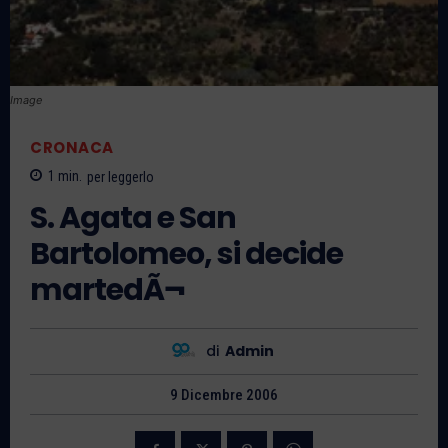
Image
CRONACA
1
min.
per leggerlo
S. Agata e San
Bartolomeo, si decide
martedÃ¬
di
Admin
9 Dicembre 2006