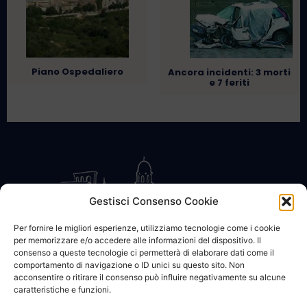
Piano Ospedaliero
Ancora incidenti: 3 morti
e 7 feriti
Gestisci Consenso Cookie
Per fornire le migliori esperienze, utilizziamo tecnologie come i cookie
per memorizzare e/o accedere alle informazioni del dispositivo. Il
CONTATTACI
COOKIE POLICY
PRIVACY
consenso a queste tecnologie ci permetterà di elaborare dati come il
comportamento di navigazione o ID unici su questo sito. Non
acconsentire o ritirare il consenso può influire negativamente su alcune
caratteristiche e funzioni.