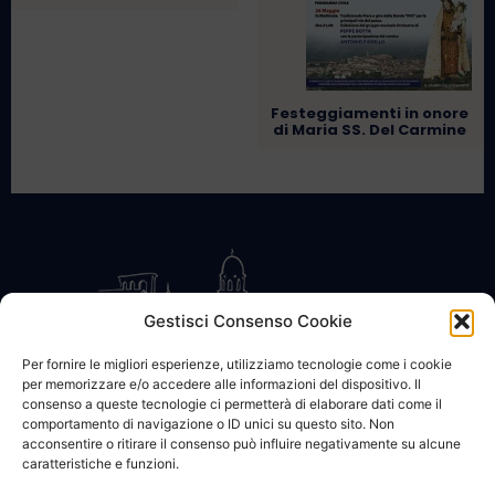
Festeggiamenti in onore
di Maria SS. Del Carmine
Gestisci Consenso Cookie
Per fornire le migliori esperienze, utilizziamo tecnologie come i cookie
per memorizzare e/o accedere alle informazioni del dispositivo. Il
CONTATTACI
COOKIE POLICY
PRIVACY
consenso a queste tecnologie ci permetterà di elaborare dati come il
comportamento di navigazione o ID unici su questo sito. Non
acconsentire o ritirare il consenso può influire negativamente su alcune
caratteristiche e funzioni.