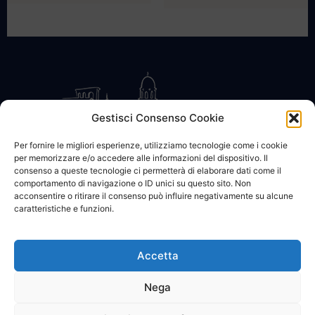
Gestisci Consenso Cookie
Per fornire le migliori esperienze, utilizziamo tecnologie come i cookie
per memorizzare e/o accedere alle informazioni del dispositivo. Il
CONTATTACI
COOKIE POLICY
PRIVACY
consenso a queste tecnologie ci permetterà di elaborare dati come il
comportamento di navigazione o ID unici su questo sito. Non
acconsentire o ritirare il consenso può influire negativamente su alcune
caratteristiche e funzioni.
Accetta
© 2002 - 2026 SanBartolomeo.info :::: powered by Go Web snc |
p.iva 01184570628
Nega