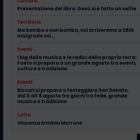
Cultura
Presentazione del libro: Gesù si è fatto un selfie
Territorio
Ma bomba o non bomba, noi arriveremo a SBiG
malgrado voi…
Eventi
I big della musica e le radici della propria terra:
Faeto si prepara a un grande agosto tra eventi,
cultura e tradizione
Eventi
Biccari si prepara a festeggiare San Donato,
dal 6 all’8 agosto tre giorni tra fede, grande
musica e tradizione
Lutto
Vincenza Erminia Morrone