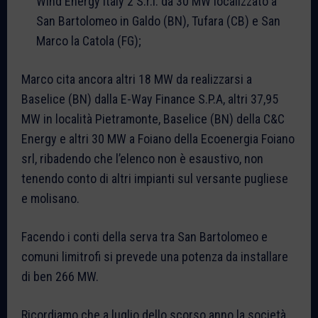
Wind Energy Italy 2 S.r.l. da 30 MW localizzato a
San Bartolomeo in Galdo (BN), Tufara (CB) e San
Marco la Catola (FG);
Marco cita ancora altri 18 MW da realizzarsi a
Baselice (BN) dalla E-Way Finance S.P.A, altri 37,95
MW in località Pietramonte, Baselice (BN) della C&C
Energy e altri 30 MW a Foiano della Ecoenergia Foiano
srl, ribadendo che l’elenco non è esaustivo, non
tenendo conto di altri impianti sul versante pugliese
e molisano.
Facendo i conti della serva tra San Bartolomeo e
comuni limitrofi si prevede una potenza da installare
di ben 266 MW.
Ricordiamo che a luglio dello scorso anno la società