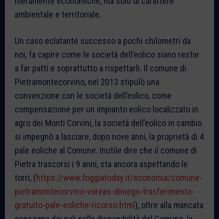
meramente economiche, ma solo di carattere
ambientale e territoriale.
Un caso eclatante successo a pochi chilometri da
noi, fa capire come le società dell’eolico siano restie
a far patti e soprattutto a rispettarli. Il comune di
Pietramontecorvino, nel 2013 stipulò una
convenzione con le società dell’eolico, come
compensazione per un impianto eolico localizzato in
agro dei Monti Corvini, la società dell’eolico in cambio
si impegnò a lasciare, dopo nove anni, la proprietà di 4
pale eoliche al Comune. Inutile dire che il comune di
Pietra trascorsi i 9 anni, sta ancora aspettando le
torri, (
https://www.foggiatoday.it/economia/comune-
pietramontecorvino-voreas-diniego-trasferimento-
gratuito-pale-eoliche-ricorso.html
), oltre alla mancata
consegna dei pali nella disponibilità del Comune, la