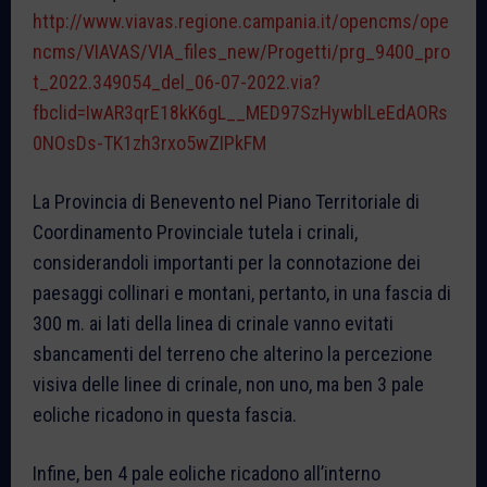
http://www.viavas.regione.campania.it/opencms/ope
ncms/VIAVAS/VIA_files_new/Progetti/prg_9400_pro
t_2022.349054_del_06-07-2022.via?
fbclid=IwAR3qrE18kK6gL__MED97SzHywblLeEdAORs
0NOsDs-TK1zh3rxo5wZIPkFM
La Provincia di Benevento nel Piano Territoriale di
Coordinamento Provinciale tutela i crinali,
considerandoli importanti per la connotazione dei
paesaggi collinari e montani, pertanto, in una fascia di
300 m. ai lati della linea di crinale vanno evitati
sbancamenti del terreno che alterino la percezione
visiva delle linee di crinale, non uno, ma ben 3 pale
eoliche ricadono in questa fascia.
Infine, ben 4 pale eoliche ricadono all’interno