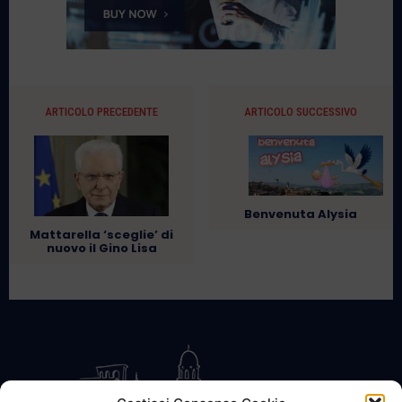
ARTICOLO PRECEDENTE
ARTICOLO SUCCESSIVO
Benvenuta Alysia
Mattarella ‘sceglie’ di
nuovo il Gino Lisa