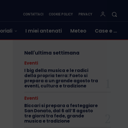
CONTATTACI
COOKIE POLICY
PRIVACY
oriali
I miei antenati
Meteo
Case e …
Nell'ultima settimana
Eventi
I big della musica e le radici
della propria terra: Faeto si
prepara a un grande agosto tra
eventi, cultura e tradizione
Eventi
Biccari si prepara a festeggiare
San Donato, dal 6 all’8 agosto
tre giorni tra fede, grande
musica e tradizione