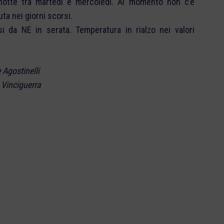
-notte tra martedi e mercoledi. Al momento non c’è
uta nei giorni scorsi.
si da NE in serata. Temperatura in rialzo nei valori
 Agostinelli
 Vinciguerra