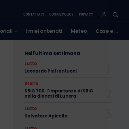
CONTATTACI
COOKIE POLICY
PRIVACY
oriali
I miei antenati
Meteo
Case e …
Nell'ultima settimana
Lutto
Leonardo Pietrantuoni
Storia
SBiG 700: l’importanza di SBiG
nella diocesi di Lucera
Lutto
Salvatore Apicella
Lutto