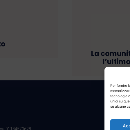
to
La comunit
l’ultim
Per fornire 
memorizzare 
tecnologie c
unici su que
su alcune ca
Ac
.iva 01184570628