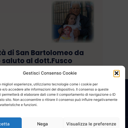
à di San Bartolomeo da
o saluto al dott.Fusco
Gestisci Consenso Cookie
le migliori esperienze, utilizziamo tecnologie come i cookie per
e/o accedere alle informazioni del dispositivo. Il consenso a queste
CONTATTACI
COOKIE POLICY
PRIVACY
i permetterà di elaborare dati come il comportamento di navigazione o ID
sto sito. Non acconsentire o ritirare il consenso può influire negativamente
ratteristiche e funzioni.
cetta
Nega
Visualizza le preferenze