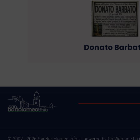
Donato Barba
© 2002 - 2026 SanBartolomeo.info :::: powered by Go Web snc | p