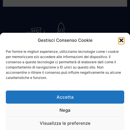
Gestisci Consenso Cookie
Per fornire le migliori esperienze, utilizziamo tecnologie come i cookie
per memorizzare e/o accedere alle informazioni del dispositivo. Il
CONTATTACI
COOKIE POLICY
PRIVACY
consenso a queste tecnologie ci permetterà di elaborare dati come il
comportamento di navigazione o ID unici su questo sito. Non
acconsentire o ritirare il consenso può influire negativamente su alcune
caratteristiche e funzioni.
Accetta
© 2002 - 2026 SanBartolomeo.info :::: powered by Go Web snc |
p.iva 01184570628
Nega
Visualizza le preferenze