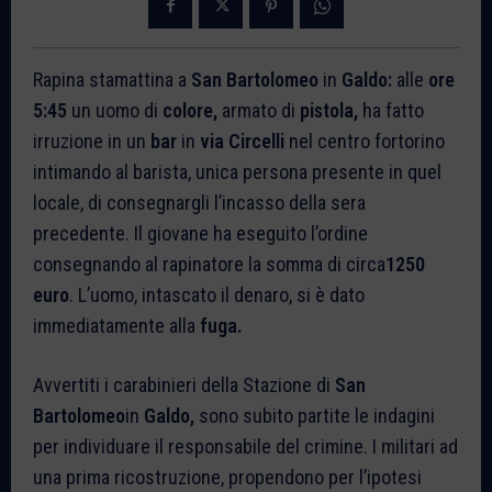
Rapina stamattina a
San Bartolomeo
in
Galdo:
alle
ore
5:45
un uomo di
colore,
armato di
pistola,
ha fatto
irruzione in un
bar
in
via Circelli
nel centro fortorino
intimando al barista, unica persona presente in quel
locale, di consegnargli l’incasso della sera
precedente. Il giovane ha eseguito l’ordine
consegnando al rapinatore la somma di circa
1250
euro
. L’uomo, intascato il denaro, si è dato
immediatamente alla
fuga.
Avvertiti i carabinieri della Stazione di
San
Bartolomeo
in
Galdo,
sono subito partite le indagini
per individuare il responsabile del crimine. I militari ad
una prima ricostruzione, propendono per l’ipotesi