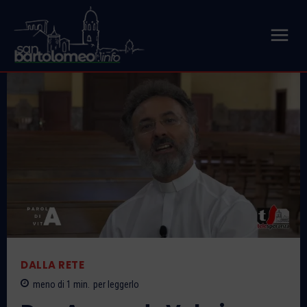
DALLA RETE
meno di 1
min.
per leggerlo