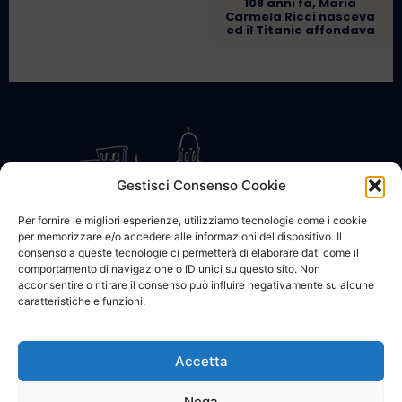
108 anni fa, Maria
Carmela Ricci nasceva
ed il Titanic affondava
Gestisci Consenso Cookie
Per fornire le migliori esperienze, utilizziamo tecnologie come i cookie
per memorizzare e/o accedere alle informazioni del dispositivo. Il
CONTATTACI
COOKIE POLICY
PRIVACY
consenso a queste tecnologie ci permetterà di elaborare dati come il
comportamento di navigazione o ID unici su questo sito. Non
acconsentire o ritirare il consenso può influire negativamente su alcune
caratteristiche e funzioni.
Accetta
© 2002 - 2026 SanBartolomeo.info :::: powered by Go Web snc |
p.iva 01184570628
Nega