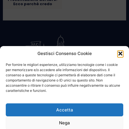
Ecco perché credo
Gestisci Consenso Cookie
Per fornire le migliori esperienze, utilizziamo tecnologie come i cookie
per memorizzare e/o accedere alle informazioni del dispositivo. Il
CONTATTACI
COOKIE POLICY
PRIVACY
consenso a queste tecnologie ci permetterà di elaborare dati come il
comportamento di navigazione o ID unici su questo sito. Non
acconsentire o ritirare il consenso può influire negativamente su alcune
caratteristiche e funzioni.
Accetta
© 2002 - 2026 SanBartolomeo.info :::: powered by Go Web snc |
p.iva 01184570628
Nega