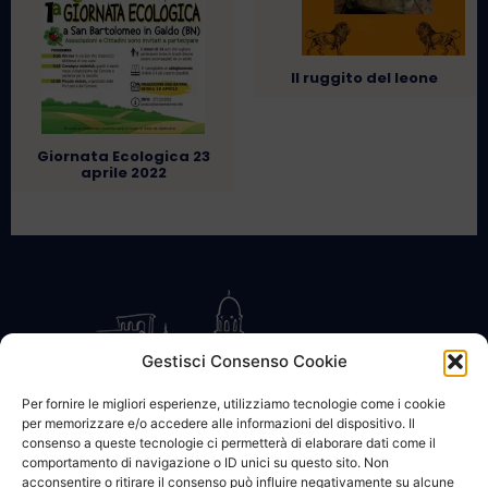
Il ruggito del leone
Giornata Ecologica 23
aprile 2022
Gestisci Consenso Cookie
Per fornire le migliori esperienze, utilizziamo tecnologie come i cookie
per memorizzare e/o accedere alle informazioni del dispositivo. Il
CONTATTACI
COOKIE POLICY
PRIVACY
consenso a queste tecnologie ci permetterà di elaborare dati come il
comportamento di navigazione o ID unici su questo sito. Non
acconsentire o ritirare il consenso può influire negativamente su alcune