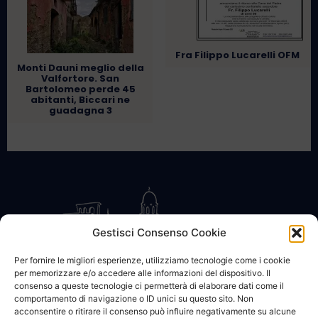
Fra Filippo Lucarelli OFM
Monti Dauni meglio della
Valfortore. San
Bartolomeo perde 45
abitanti, Biccari ne
guadagna 3
Gestisci Consenso Cookie
Per fornire le migliori esperienze, utilizziamo tecnologie come i cookie
per memorizzare e/o accedere alle informazioni del dispositivo. Il
CONTATTACI
COOKIE POLICY
PRIVACY
consenso a queste tecnologie ci permetterà di elaborare dati come il
comportamento di navigazione o ID unici su questo sito. Non
acconsentire o ritirare il consenso può influire negativamente su alcune