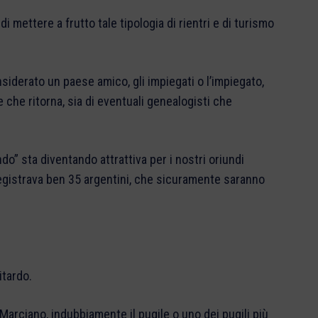
i mettere a frutto tale tipologia di rientri e di turismo
nsiderato un paese amico, gli impiegati o l’impiegato,
 che ritorna, sia di eventuali genealogisti che
do” sta diventando attrattiva per i nostri oriundi
egistrava ben 35 argentini, che sicuramente saranno
itardo.
arciano, indubbiamente il pugile o uno dei pugili più