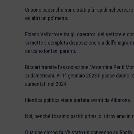
Ci sono paesi che sono stati più rapidi nel cercare d
ed altri un po’ meno.
Foiano Valfortore tra gli operatori del settore è co
si mette a completa disposizione sia dell’emigrante
cercano lontani parenti.
Biccari tramite l’associazione “Argentina Per il Mon
sudamericani. Al 1° gennaio 2023 il paese dauno r
aumentati nel 2024.
Identica politica viene portata avanti da Alberona.
Noi, benché fossimo partiti prima, ci ritroviamo in r
Qualche giorno fa c’è stato un convegno su Rocky M