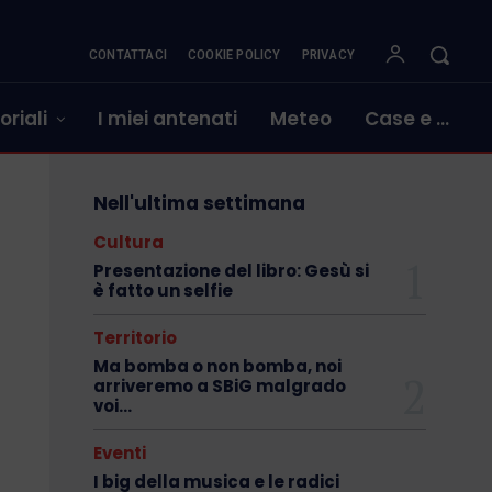
CONTATTACI
COOKIE POLICY
PRIVACY
oriali
I miei antenati
Meteo
Case e …
Nell'ultima settimana
Cultura
Presentazione del libro: Gesù si
è fatto un selfie
Territorio
Ma bomba o non bomba, noi
arriveremo a SBiG malgrado
voi…
Eventi
I big della musica e le radici