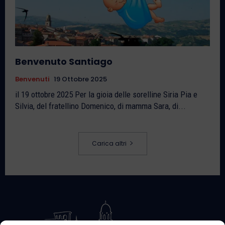
Benvenuto Santiago
Benvenuti
19 Ottobre 2025
il 19 ottobre 2025 Per la gioia delle sorelline Siria Pia e
Silvia, del fratellino Domenico, di mamma Sara, di...
Carica altri