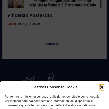
Vincenzo Posteraro
Lutto
15 Luglio 2026
Carica altri
Gestisci Consenso Cookie
Per fornire le migliori esperienze, utilizziamo tecnologie come i cookie
per memorizzare e/o accedere alle informazioni del dispositivo. Il
CONTATTACI
COOKIE POLICY
PRIVACY
consenso a queste tecnologie ci permetterà di elaborare dati come il