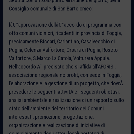
Seduta con un solo punto all’ordine del giorno, per il
Consiglio comunale di San Bartolomeo:
lâ€™approvazione dellâ€™accordo di programma con
otto comuni viciniori, ricadenti in provincia di Foggia,
precisamente Biccari, Carlantino, Casalvecchio di
Puglia, Celenza Valfortore, Orsara di Puglia, Roseto
Valfortore, S.Marco La Catola, Volturara Appula.
Nell’accordo Ã¨ precisato che si affida all’AFORIS ,
associazione regionale no profit, con sede in Foggia,
l’elaborazione e la gestione di un progetto, che dovrÃ
prevedere le seguenti attivitÃ e i seguenti obiettivi:
analisi ambientale e realizzazione di un rapporto sullo
stato dell’ambiente del territorio dei Comuni
interessati; promozione, progettazione,
organizzazione e realizzazione di iniziative di
coinvolgimento degli attori locali portatori di