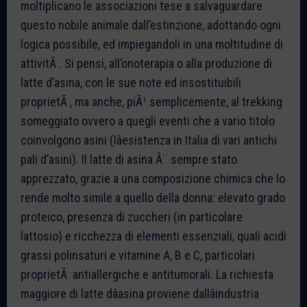
moltiplicano le associazioni tese a salvaguardare
questo nobile animale dall’estinzione, adottando ogni
logica possibile, ed impiegandoli in una moltitudine di
attivitÃ . Si pensi, all’onoterapia o alla produzione di
latte d’asina, con le sue note ed insostituibili
proprietÃ , ma anche, piÃ¹ semplicemente, al trekking
someggiato ovvero a quegli eventi che a vario titolo
coinvolgono asini (lâesistenza in Italia di vari antichi
pali d’asini). Il latte di asina Ã¨ sempre stato
apprezzato, grazie a una composizione chimica che lo
rende molto simile a quello della donna: elevato grado
proteico, presenza di zuccheri (in particolare
lattosio) e ricchezza di elementi essenziali, quali acidi
grassi polinsaturi e vitamine A, B e C, particolari
proprietÃ antiallergiche e antitumorali. La richiesta
maggiore di latte dâasina proviene dallâindustria