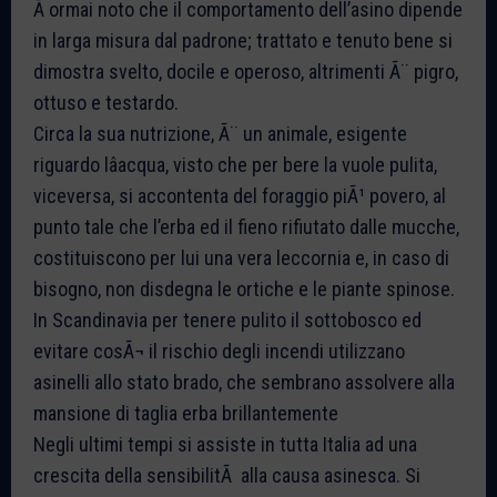
Ã ormai noto che il comportamento dell’asino dipende
in larga misura dal padrone; trattato e tenuto bene si
dimostra svelto, docile e operoso, altrimenti Ã¨ pigro,
ottuso e testardo.
Circa la sua nutrizione, Ã¨ un animale, esigente
riguardo lâacqua, visto che per bere la vuole pulita,
viceversa, si accontenta del foraggio piÃ¹ povero, al
punto tale che l’erba ed il fieno rifiutato dalle mucche,
costituiscono per lui una vera leccornia e, in caso di
bisogno, non disdegna le ortiche e le piante spinose.
In Scandinavia per tenere pulito il sottobosco ed
evitare cosÃ¬ il rischio degli incendi utilizzano
asinelli allo stato brado, che sembrano assolvere alla
mansione di taglia erba brillantemente
Negli ultimi tempi si assiste in tutta Italia ad una
crescita della sensibilitÃ alla causa asinesca. Si