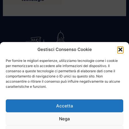
Gestisci Consenso Cookie
Per fornire le migliori esperienze, utilizziamo tecnologie come i cookie
per memorizzare e/o accedere alle informazioni del dispositivo. Il
CONTATTACI
COOKIE POLICY
PRIVACY
consenso a queste tecnologie ci permetterà di elaborare dati come il
comportamento di navigazione o ID unici su questo sito. Non
acconsentire o ritirare il consenso può influire negativamente su alcune
caratteristiche e funzioni.
Accetta
© 2002 - 2026 SanBartolomeo.info :::: powered by Go Web snc |
p.iva 01184570628
Nega