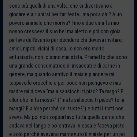
sono più quelli di una volta, che si divertivano a
giocare e a riunirsi per far festa.. ma poi a chi? A un
povero animale che moriva? Fino a due anni fa mio
nonno cresceva il suo bel maialetto e poi con gioia
parlava dell’evento per decidere chi doveva invitare:
amici, nipoti, vicini di casa. Io non ero molto
entusiasta, non lo sono mai stata. Premetto che sono
una grande consumatrice di insaccati e di carne in
genere, ma quando sentivo il maiale piangere mi
tappavo le orecchie e per poco non piangevo e mia
madre mi diceva “ma a sausicchi ti piac? Ta magn? E
allur che m fa moss?” (“ma la salsiccia ti piace? te la
mangi? E allora perché sei triste?”) e tutti i torti non
aveva. Ma poi non sopportavo tutta quella gente che
andava nel fango e po’ entrava in casa e faceva piste
e solo perché avevano mantenuto il maiale per un po’