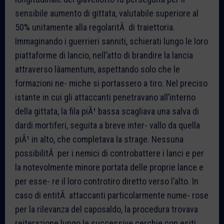
sensibile aumento di gittata, valutabile superiore al
50% unitamente alla regolaritÃ di traiettoria.
Immaginando i guerrieri sanniti, schierati lungo le loro
piattaforme di lancio, nell’atto di brandire la lancia
attraverso lâamentum, aspettando solo che le
formazioni ne- miche si portassero a tiro. Nel preciso
istante in cui gli attaccanti penetravano all’interno
della gittata, la fila piÃ¹ bassa scagliava una salva di
dardi mortiferi, seguita a breve inter- vallo da quella
piÃ¹ in alto, che completava la strage. Nessuna
possibilitÃ per i nemici di controbattere i lanci e per
la notevolmente minore portata delle proprie lance e
per esse- re il loro controtiro diretto verso l’alto. In
caso di entitÃ attaccanti particolarmente nume- rose
per la rilevanza del caposaldo, la procedura trovava
reiterazione lungo le successive cerchie con esiti