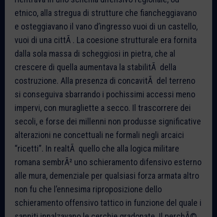
etnico, alla stregua di strutture che fiancheggiavano
e osteggiavano il vano d’ingresso vuoi di un castello,
vuoi di una cittÃ . La coesione strutturale era fornita
dalla sola massa di scheggiosi in pietra, che al
crescere di quella aumentava la stabilitÃ della
costruzione. Alla presenza di concavitÃ del terreno
si conseguiva sbarrando i pochissimi accessi meno
impervi, con muragliette a secco. Il trascorrere dei
secoli, e forse dei millenni non produsse significative
alterazioni ne concettuali ne formali negli arcaici
“ricetti”. In realtÃ quello che alla logica militare
romana sembrÃ² uno schieramento difensivo esterno
alle mura, demenziale per qualsiasi forza armata altro
non fu che l’ennesima riproposizione dello
schieramento offensivo tattico in funzione del quale i
sanniti innalzavano le cerchie gradonate. Il perchÃ©,