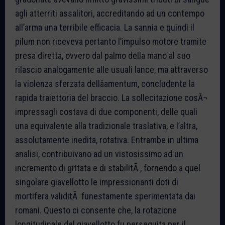
agli atterriti assalitori, accreditando ad un contempo
all’arma una terribile efficacia. La sannia e quindi il
pilum non riceveva pertanto l’impulso motore tramite
presa diretta, ovvero dal palmo della mano al suo
rilascio analogamente alle usuali lance, ma attraverso
la violenza sferzata dellâamentum, concludente la
rapida traiettoria del braccio. La sollecitazione cosÃ¬
impressagli costava di due componenti, delle quali
una equivalente alla tradizionale traslativa, e l’altra,
assolutamente inedita, rotativa. Entrambe in ultima
analisi, contribuivano ad un vistosissimo ad un
incremento di gittata e di stabilitÃ , fornendo a quel
singolare giavellotto le impressionanti doti di
mortifera validitÃ funestamente sperimentata dai
romani. Questo ci consente che, la rotazione
longitudinale del giavellotto fu perseguita per il