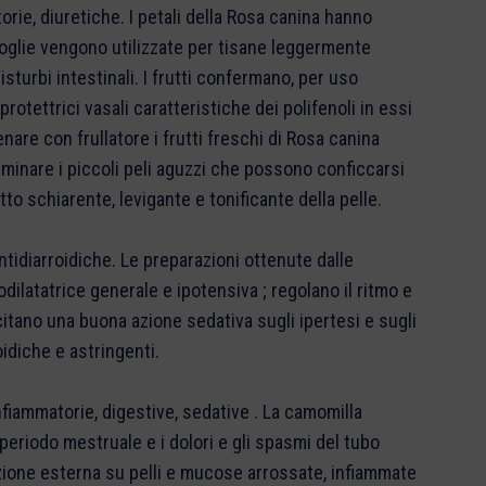
orie, diuretiche. I petali della Rosa canina hanno
foglie vengono utilizzate per tisane leggermente
isturbi intestinali. I frutti confermano, per uso
rotettrici vasali caratteristiche dei polifenoli in essi
are con frullatore i frutti freschi di Rosa canina
eliminare i piccoli peli aguzzi che possono conficcarsi
etto schiarente, levigante e tonificante della pelle.
 antidiarroidiche. Le preparazioni ottenute dalle
ilatatrice generale e ipotensiva ; regolano il ritmo e
itano una buona azione sedativa sugli ipertesi e sugli
oidiche e astringenti.
fiammatorie, digestive, sedative . La camomilla
eriodo mestruale e i dolori e gli spasmi del tubo
azione esterna su pelli e mucose arrossate, infiammate