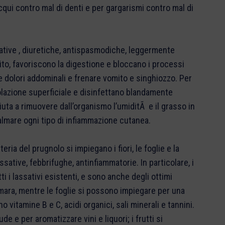
qui contro mal di denti e per gargarismi contro mal di
native , diuretiche, antispasmodiche, leggermente
etito, favoriscono la digestione e bloccano i processi
re dolori addominali e frenare vomito e singhiozzo. Per
colazione superficiale e disinfettano blandamente
aiuta a rimuovere dall’organismo l’umiditÃ e il grasso in
almare ogni tipo di infiammazione cutanea.
eria del prugnolo si impiegano i fiori, le foglie e la
ative, febbrifughe, antinfiammatorie. In particolare, i
utti i lassativi esistenti, e sono anche degli ottimi
 amara, mentre le foglie si possono impiegare per una
no vitamine B e C, acidi organici, sali minerali e tannini.
de e per aromatizzare vini e liquori; i frutti si