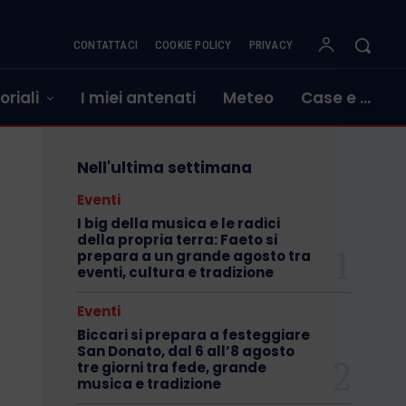
CONTATTACI
COOKIE POLICY
PRIVACY
oriali
I miei antenati
Meteo
Case e …
Nell'ultima settimana
Eventi
I big della musica e le radici
della propria terra: Faeto si
prepara a un grande agosto tra
eventi, cultura e tradizione
Eventi
Biccari si prepara a festeggiare
San Donato, dal 6 all’8 agosto
tre giorni tra fede, grande
musica e tradizione