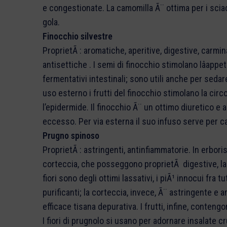
e congestionate. La camomilla Ã¨ ottima per i sciac
gola.
Finocchio silvestre
ProprietÃ : aromatiche, aperitive, digestive, carmi
antisettiche . I semi di finocchio stimolano lâapp
fermentativi intestinali; sono utili anche per seda
uso esterno i frutti del finocchio stimolano la cir
l’epidermide. Il finocchio Ã¨ un ottimo diuretico e 
eccesso. Per via esterna il suo infuso serve per c
Prugno spinoso
ProprietÃ : astringenti, antinfiammatorie. In erborist
corteccia, che posseggono proprietÃ digestive, lass
fiori sono degli ottimi lassativi, i piÃ¹ innocui fra t
purificanti; la corteccia, invece, Ã¨ astringente e
efficace tisana depurativa. I frutti, infine, contengo
I fiori di prugnolo si usano per adornare insalate cru