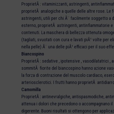
ProprietÃ : vitaminizzanti, astringenti, antinfiammat
proprietÃ analogiche a quelle delle altre rose. Le 
astringenti, utili per chi Ã¨ facilmente soggetto a d
esterno, proprietÃ astringenti, antinfiammatorie e p
contenuti. La maschera di bellezza ottenuta omogen
(tagliati, svuotati con cura e lavati piÃ¹ volte per 
nella pelle) Ã¨ una delle piÃ¹ efficaci per il suo eff
Biancospino
ProprietÃ : sedative , ipotensive , vasodilatatrici ,
sommitÃ fiorite del biancospino hanno azione vasod
la forza di contrazione del muscolo cardiaco, eserc
arteriosclerotici. I frutti hanno proprietÃ antidiarr
Camomilla
ProprietÃ : antinevralgiche, antispasmodiche, antin
attenua i dolori che precedono o accompagnano il p
digerente. Buoni risultati si ottengono per applic