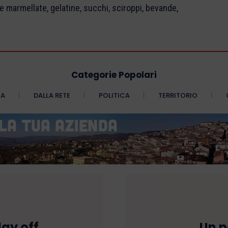
 marmellate, gelatine, succhi, sciroppi, bevande,
Categorie Popolari
CA
DALLA RETE
POLITICA
TERRITORIO
lay off
Un p