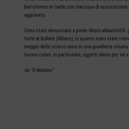
Bartolomeo in Galdo con lâaccusa di associazione 
aggravato.
Sono state denunciate a piede libero allâautoritÃ gi
tutte di Bollate (Milano), in quanto sono state rit
maggio dello scorso anno in una gioielleria situata
furono rubati, in particolare, oggetti dâoro per un
da “Il Mattino”