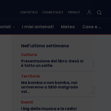
CONTATTACI
COOKIE POLICY
PRIVACY
oriali
I miei antenati
Meteo
Case e …
Nell'ultima settimana
Cultura
Presentazione del libro: Gesù si
è fatto un selfie
Territorio
Ma bomba o non bomba, noi
arriveremo a SBiG malgrado
voi…
Eventi
I big della musica e le radici