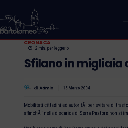
CRONACA
2
min.
per leggerlo
Sfilano in migliaia c
di
Admin
15 Marzo 2004
Mobilitati cittadini ed autoritÃ per evitare di tras
affinchÃ¨ nella discarica di Serra Pastore non si i