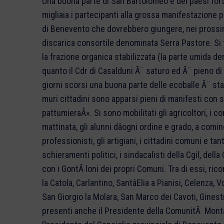
Una buona parte di San Bartolomeo e dei paesi forto
migliaia i partecipanti alla grossa manifestazione po
di Benevento che dovrebbero giungere, nei prossimi 
discarica consortile denominata Serra Pastore. Si 
la frazione organica stabilizzata (la parte umida de
quanto il Cdr di Casalduni Ã¨ saturo ed Ã¨ pieno di
giorni scorsi una buona parte delle ecoballe Ã¨ stata
muri cittadini sono apparsi pieni di manifesti con 
pattumieraÂ». Si sono mobilitati gli agricoltori, i 
mattinata, gli alunni dâogni ordine e grado, a comi
professionisti, gli artigiani, i cittadini comuni e ta
schieramenti politici, i sindacalisti della Cgil, della 
con i GontÃ loni dei propri Comuni. Tra di essi, ric
la Catola, Carlantino, SantâElia a Pianisi, Celenza,
San Giorgio la Molara, San Marco dei Cavoti, Ginestr
presenti anche il Presidente della ComunitÃ Montana