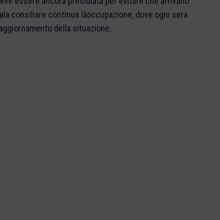
deve essere ancora presidiata per evitare che arrivano
a Sala consiliare continua lâoccupazione, dove ogni sera
 aggiornamento della situazione.