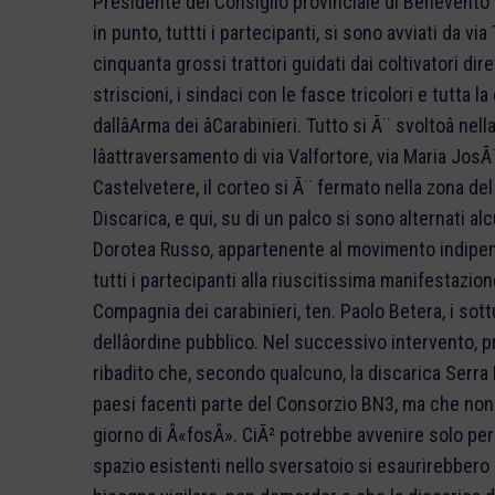
Presidente del Consiglio provinciale di Benevento e 
in punto, tuttti i partecipanti, si sono avviati da vi
cinquanta grossi trattori guidati dai coltivatori dire
striscioni, i sindaci con le fasce tricolori e tutta la
dallâArma dei âCarabinieri. Tutto si Ã¨ svoltoâ 
lâattraversamento di via Valfortore, via Maria JosÃ¨
Castelvetere, il corteo si Ã¨ fermato nella zona del
Discarica, e qui, su di un palco si sono alternati al
Dorotea Russo, appartenente al movimento indipen
tutti i partecipanti alla riuscitissima manifestazion
Compagnia dei carabinieri, ten. Paolo Betera, i sottu
dellâordine pubblico. Nel successivo intervento, 
ribadito che, secondo qualcuno, la discarica Serra Pa
paesi facenti parte del Consorzio BN3, ma che non
giorno di Â«fosÂ». CiÃ² potrebbe avvenire solo per p
spazio esistenti nello sversatoio si esaurirebbero in