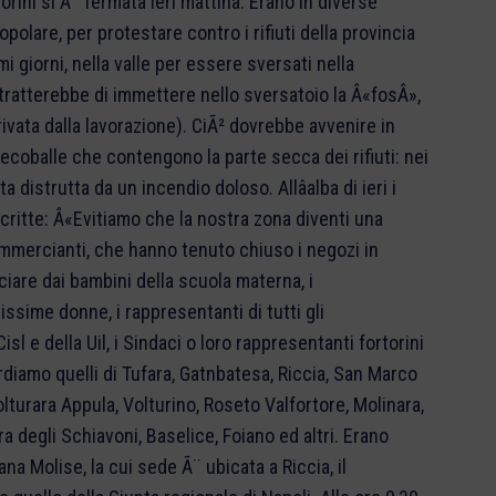
rini si Ã¨ fermata ieri mattina. Erano in diverse
polare, per protestare contro i rifiuti della provincia
giorni, nella valle per essere sversati nella
tratterebbe di immettere nello sversatoio la Â«fosÂ»,
rivata dalla lavorazione). CiÃ² dovrebbe avvenire in
 ecoballe che contengono la parte secca dei rifiuti: nei
 distrutta da un incendio doloso. Allâalba di ieri i
scritte: Â«Evitiamo che la nostra zona diventi una
commercianti, che hanno tenuto chiuso i negozi in
nciare dai bambini della scuola materna, i
ntissime donne, i rappresentanti di tutti gli
Cisl e della Uil, i Sindaci o loro rappresentanti fortorini
ordiamo quelli di Tufara, Gatnbatesa, Riccia, San Marco
 Volturara Appula, Volturino, Roseto Valfortore, Molinara,
a degli Schiavoni, Baselice, Foiano ed altri. Erano
 Molise, la cui sede Ã¨ ubicata a Riccia, il