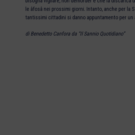
bisogna vigilare, non demorder e che la discarica 
le âfosâ nei prossimi giorni. Intanto, anche per l
tantissimi cittadini si danno appuntamento per un
di Benedetto Canfora da “Il Sannio Quotidiano”