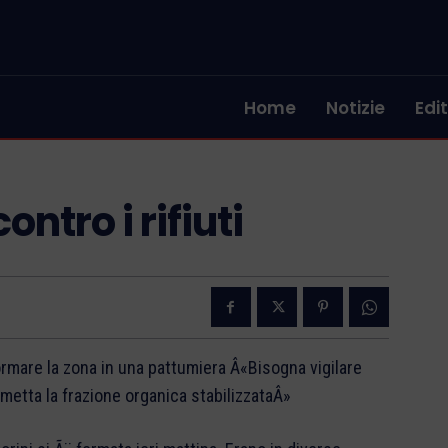
Home
Notizie
Edit
ontro i rifiuti
formare la zona in una pattumiera Â«Bisogna vigilare
mmetta la frazione organica stabilizzataÂ»