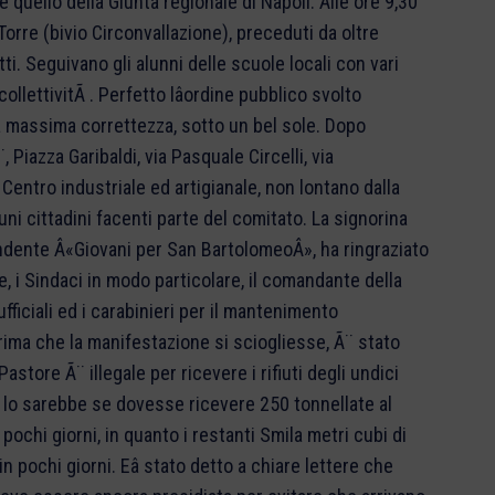
quello della Giunta regionale di Napoli. Alle ore 9,30
a Torre (bivio Circonvallazione), preceduti da oltre
tti. Seguivano gli alunni delle scuole locali con vari
 collettivitÃ . Perfetto lâordine pubblico svolto
nella massima correttezza, sotto un bel sole. Dopo
, Piazza Garibaldi, via Pasquale Circelli, via
 Centro industriale ed artigianale, non lontano dalla
cuni cittadini facenti parte del comitato. La signorina
dente Â«Giovani per San BartolomeoÂ», ha ringraziato
e, i Sindaci in modo particolare, il comandante della
fficiali ed i carabinieri per il mantenimento
prima che la manifestazione si sciogliesse, Ã¨ stato
store Ã¨ illegale per ricevere i rifiuti degli undici
 lo sarebbe se dovesse ricevere 250 tonnellate al
ochi giorni, in quanto i restanti Smila metri cubi di
 pochi giorni. Eâ stato detto a chiare lettere che