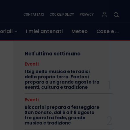
CONTATTACI
COOKIE POLICY
PRIVACY
oriali
I miei antenati
Meteo
Case e …
Nell'ultima settimana
Eventi
I big della musica e le radici
della propria terra: Faeto si
prepara a un grande agosto tra
eventi, cultura e tradizione
Eventi
Biccari si prepara a festeggiare
San Donato, dal 6 all’8 agosto
tre giorni tra fede, grande
musica e tradizione