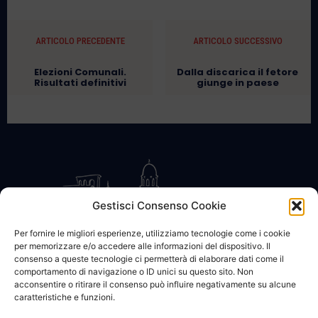
ARTICOLO PRECEDENTE
ARTICOLO SUCCESSIVO
Elezioni Comunali.
Dalla discarica il fetore
Risultati definitivi
giunge in paese
Gestisci Consenso Cookie
Per fornire le migliori esperienze, utilizziamo tecnologie come i cookie
per memorizzare e/o accedere alle informazioni del dispositivo. Il
CONTATTACI
COOKIE POLICY
PRIVACY
consenso a queste tecnologie ci permetterà di elaborare dati come il
comportamento di navigazione o ID unici su questo sito. Non
acconsentire o ritirare il consenso può influire negativamente su alcune
caratteristiche e funzioni.