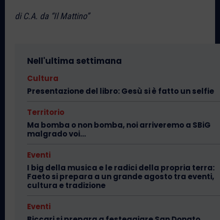
di C.A. da “Il Mattino”
Nell'ultima settimana
Cultura
Presentazione del libro: Gesù si è fatto un selfie
Territorio
Ma bomba o non bomba, noi arriveremo a SBiG
malgrado voi…
Eventi
I big della musica e le radici della propria terra:
Faeto si prepara a un grande agosto tra eventi,
cultura e tradizione
Eventi
Biccari si prepara a festeggiare San Donato,