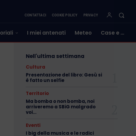
CONTATTACI
COOKIE POLICY
PRIVACY
oriali
I miei antenati
Meteo
Case e …
Nell'ultima settimana
Cultura
Presentazione del libro: Gesù si
è fatto un selfie
Territorio
Ma bomba o non bomba, noi
arriveremo a SBiG malgrado
voi…
Eventi
I big della musica e le radici