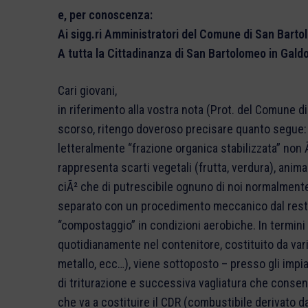
e, per conoscenza:
Ai sigg.ri Amministratori del Comune di San Barto
A tutta la Cittadinanza di San Bartolomeo in Gald
Cari giovani,
in riferimento alla vostra nota (Prot. del Comune di San Bartolomeo in Galdo n. 0006335) del 13 luglio scorso, ritengo doveroso precisare quanto segue: Innanzitutto, va chiarito il significato di “FOS”. La FOS, letteralmente “frazione organica stabilizzata” non Ã¨ altro che la parte organica del rifiuto urbano, rappresenta scarti vegetali (frutta, verdura), animali (carne, pesce), resti di mensa (pasta, pane) e tutto ciÃ² che di putrescibile ognuno di noi normalmente e quotidianamente getta nel “sacchetto” dei rifiuti, separato con un procedimento meccanico dal resto del rifiuto stesso e sottoposto ad un processo di “compostaggio” in condizioni aerobiche. In termini molto semplici il sacchetto che ognuno di noi getta quotidianamente nel contenitore, costituito da varie frazioni (frazione organica, plastiche, carta, vetro, metallo, ecc…), viene sottoposto – presso gli impianti di produzione CDR – ad un trattamento meccanico di triturazione e successiva vagliatura che consente di separare grossolanamente una frazione secca che va a costituire il CDR (combustibile derivato dai rifiuti), pressato e stoccato in balle (le famose “ecoballe”) ed una frazione “umida” o organica che viene sottoposta ad un processo di compostaggio assolutamente analogo a quello che viene utilizzato per produrre il “compost” di qualitÃ usato come fertilizzante organico. E’ ovvio che, trattandosi di un procedimento meccanico di separazione grossolana, la frazione secca non Ã¨ completamente “secca”, ma contiene comunque un quantitativo di sostanze organiche (contenitori, carta e plastiche sporche, sostanze vegetali, quali foglie e rami, ecc…) ed analogamente la frazione organica non Ã¨ completamente “organica” in quanto contiene pezzetti di carta e plastica, residui metallici, quali piccole scatolette e simili, frammenti di vetro e cosi via. La frazione organica viene sottoposta ad un procedimento di compostaggio, del tutto analogo ai processi di degradazione che avvengono in natura sulla sostanza organica (e che in molte realtÃ contadine vengono normalmente utilizzate per produrre fertilizzanti in modo artigianale dallo stallico edai residui organici e vegetali), ovviamente utilizzando dei procedimenti e delle attrezzature per rendere il processo il piÃ¹ rapido possibile: tale frazione organica, infatti, viene ammassata in cumuli al di sotto di un capannone con temperatura costante, viene insufflato di ossigeno, al fine di accelerare i processi di fermentazione e la formazione dei batteri responsabili di tali processi e viene periodicamente rivoltata. Alla fine del trattamento (per il quale non viene utilizzato alcun prodotto chimico), la cui durata Ã¨ pari in media a 28 giorni, si ottiene una sorta di “terriccio” nerastro che non determina piÃ¹ cattivi odori in quanto la sostanza organica Ã¨ stata completamente degradata. Tale prodotto, tuttavia, non puÃ² essere utilizzato in agricoltura proprio perchÃ© contiene una quantitÃ troppo elevata di impuritÃ , come giÃ innanzi evidenziati, e pertanto, allo stato, Ã¨ necessario smaltirla in discarica. E’ evidente che se il processo di fermentazione non Ã¨ completamente ultimato e se non vengono eseguite le operazioni innanzi evidenziate, la FOS che ne deriva produrrÃ cattivi odori, in quanto contiene ancora sostanze organiche non del tutto “stabilizzate”; purtroppo Ã¨ proprio quello che attualmente accade negli impianti di CDR laddove, a causa della situazione di emergenza, non si Ã¨ riuscito a far completare il ciclo di fermentazione alla FOS e pertanto il prodotto che si ottiene emana cattivo odore. Da questa breve esposizione si evince come la FOS non Ã¨ assolutamente “temuta” ne Ã¨ da temere, in quanto, in definitiva, Ã¨ la frazione meno inquinante del rifiuto urbano, costituita da sostanze organiche totalmente biodegradabili, anche se allo stato, ancora molesta in quanto produce cattivo odore. Ne, tantomeno, Ã¨ possibile che tali sostanze producano diossina, cosÃ¬ come paventato, in quanto la diossina si sviluppa dai rifiuti esclusivamente attraverso la combustione ad elevata temperatura di alcuni tipi di sostanze plastiche (combustione di sostanze contenenti doro, come, ad esempio, il PVC). Chiarito che la FOS Ã¨ una frazione di rifiuto “naturale”, quindi assolutamente non dannosa per l’ambiente e la salute pubblica, ma solo, sicuramente, di gestione piÃ¹ complessa rispetto alla frazione secca, si precisa quanto segue: L’acquisto di un “inertizzatore” ipotizzato preliminarmente alle operazioni di conferimento da parte della Provincia di Benevento serviva esclusivamente ad abbattere i cattivi odori emessi dalla FOS non ancora completamente stabilizzata: l’inertizzatore, infatti, non Ã¨ altro che una sorta di miscelatore all’interno del quale viene mescolata la FOS con calce viva ed un prodotto a base enzimatica che blocca i processi di fermentazione e quindi “inertizza” il materiale che, trattato in tal modo, non emette cattivo odore; di fatto la composizione chimica e merceologica del materiale non viene sostanz