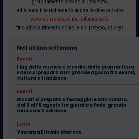
gratuitamente presso il Convento,
ed è possibile richiederlo anche on-line sul sito
www.convento.sanbartolomeo.info
fino ad esaurimento copie. n.d.r. {/xtypo_sticky}
Nell'ultima settimana
Eventi
I big della musica e le radici della propria terra:
Faeto si prepara a un grande agosto tra eventi,
cultura e tradizione
Eventi
Biccari si prepara a festeggiare San Donato,
dal 6 all’8 agosto tre giorni tra fede, grande
musica e tradizione
Lutto
Vincenza Erminia Morrone