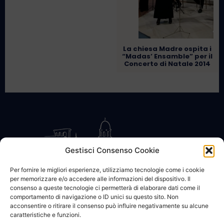
La chiesa Madre ospita i
“Madas’ Ensamble” per il
Concerto di Natale 2014
Gestisci Consenso Cookie
Per fornire le migliori esperienze, utilizziamo tecnologie come i cookie
per memorizzare e/o accedere alle informazioni del dispositivo. Il
CONTATTACI
COOKIE POLICY
PRIVACY
consenso a queste tecnologie ci permetterà di elaborare dati come il
comportamento di navigazione o ID unici su questo sito. Non
acconsentire o ritirare il consenso può influire negativamente su alcune
caratteristiche e funzioni.