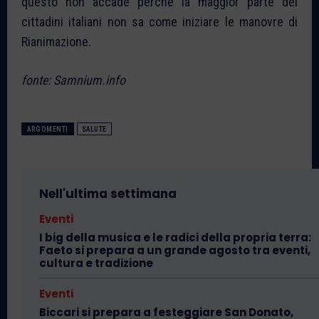
questo non accade perchè la maggior parte dei
cittadini italiani non sa come iniziare le manovre di
Rianimazione.
fonte: Samnium.info
ARGOMENTI
SALUTE
Nell'ultima settimana
Eventi
I big della musica e le radici della propria terra:
Faeto si prepara a un grande agosto tra eventi,
cultura e tradizione
Eventi
Biccari si prepara a festeggiare San Donato,