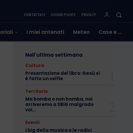
CONTATTACI
COOKIE POLICY
PRIVACY
oriali
I miei antenati
Meteo
Case e …
Nell'ultima settimana
Cultura
Presentazione del libro: Gesù si
è fatto un selfie
Territorio
Ma bomba o non bomba, noi
arriveremo a SBiG malgrado
voi…
Eventi
I big della musica e le radici