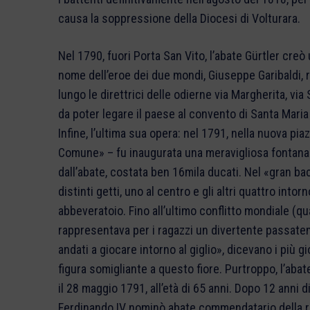
causa la soppressione della Diocesi di Volturara.
Nel 1790, fuori Porta San Vito, l’abate Gürtler cr
nome dell’eroe dei due mondi, Giuseppe Garibaldi,
lungo le direttrici delle odierne via Margherita, v
da poter legare il paese al convento di Santa Maria 
Infine, l’ultima sua opera: nel 1791, nella nuova piaz
Comune» – fu inaugurata una meravigliosa fontana 
dall’abate, costata ben 16mila ducati. Nel «gran b
distinti getti, uno al centro e gli altri quattro intor
abbeveratoio. Fino all’ultimo conflitto mondiale (q
rappresentava per i ragazzi un divertente passate
andati a giocare intorno al giglio», dicevano i più 
figura somigliante a questo fiore. Purtroppo, l’aba
il 28 maggio 1791, all’età di 65 anni. Dopo 12 anni d
Ferdinando IV nominò abate commendatario della re