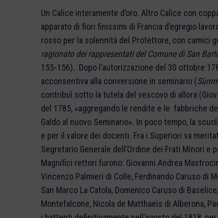
Un Calice interamente d’oro. Altro Calice con coppa
apparato di fiori finissimi di Francia d’egregio lav
rosso per la solennità del Protettore, con camici gua
ragionato dei rappresentati del Comune di San Bar
155-156).
Dopo l’autorizzazione del 30 ottobre 178
acconsentiva alla conversione in seminario (
Sùmm’
contribuì sotto la tutela del vescovo di allora (Gio
del 1785, «aggregando le rendite e le fabbriche de
Galdo al nuovo Seminario». In poco tempo, la scuo
e per il valore dei docenti. Fra i Superiori va mer
Segretario Generale dell’Ordine dei Frati Minori e
Magnifici rettori furono: Giovanni Andrea Mastroci
Vincenzo Palmieri di Colle, Ferdinando Caruso di Mo
San Marco La Catola, Domenico Caruso di Baselice, 
Montefalcone, Nicola de Matthaeis di Alberona, Pa
i battenti definitivamente nell’agosto del 1818, p