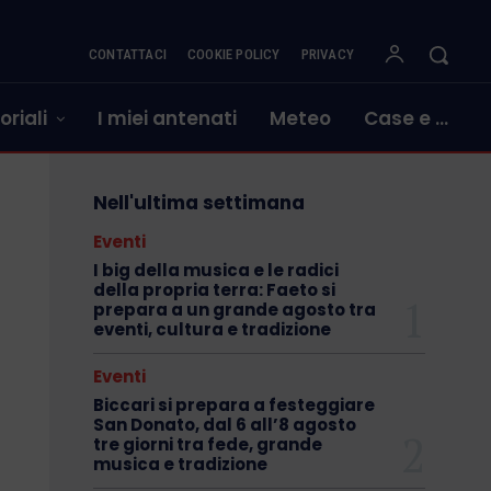
CONTATTACI
COOKIE POLICY
PRIVACY
oriali
I miei antenati
Meteo
Case e …
Nell'ultima settimana
Eventi
I big della musica e le radici
della propria terra: Faeto si
prepara a un grande agosto tra
eventi, cultura e tradizione
Eventi
Biccari si prepara a festeggiare
San Donato, dal 6 all’8 agosto
tre giorni tra fede, grande
musica e tradizione