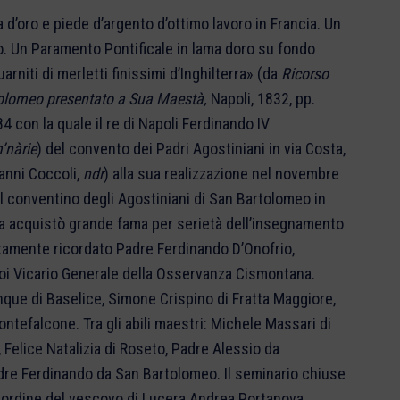
 d’oro e piede d’argento d’ottimo lavoro in Francia. Un
oro. Un Paramento Pontificale in lama doro su fondo
rniti di merletti finissimi d’Inghilterra» (da
Ricorso
tolomeo presentato a Sua Maestà,
Napoli, 1832, pp.
4 con la quale il re di Napoli Ferdinando IV
nàrie
) del convento dei Padri Agostiniani in via Costa,
vanni Coccoli,
ndr
) alla sua realizzazione nel novembre
l conventino degli Agostiniani di San Bartolomeo in
la acquistò grande fama per serietà dell’insegnamento
itatamente ricordato Padre Ferdinando D’Onofrio,
 poi Vicario Generale della Osservanza Cismontana.
nque di Baselice, Simone Crispino di Fratta Maggiore,
ntefalcone. Tra gli abili maestri: Michele Massari di
Felice Natalizia di Roseto, Padre Alessio da
dre Ferdinando da San Bartolomeo. Il seminario chiuse
er ordine del vescovo di Lucera Andrea Portanova,