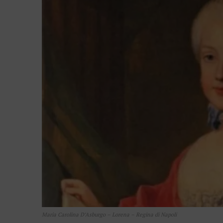
Maria Carolina D’Asburgo – Lorena – Regina di Napoli