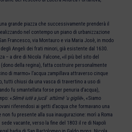
eò una grande piazza che successivamente prenderà il
 realizzando nel contempo un piano di urbanizzazione
ia San Francesco, via Montauro e via Maria Josè, in modo
degli Angeli dei frati minori, già esistente dal 1630.
za – a dire di Nicola Falcone, «il più bel sito del
(dono della regina), fatta costruire personalmente
acino di marmo» l’acqua zampillava attraverso cinque
no, tutti chiusi da una vasca di travertino a uso di
uando fu smantellata forse per penuria d’acqua),
mpo: «
Sêmë
iutë
a
jucä
`
attûrnë
‘u
giglië
», «Siamo
giovani riferendosi ai getti d’acqua che formavano una
te non fu presente alla sua inaugurazione: morì a Roma
i sede vacante, verso la fine del 1803 il re di Napoli
gal badia di San Bartolomeo in Galdo mons. Nicola