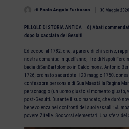
di
Paolo Angelo Furbesco
30 Maggio 202
PILLOLE DI STORIA ANTICA – 6) Abati commendatari
dopo la cacciata dei Gesuiti
Ed eccoci al 1782, che, a parere di chi scrive, rapp
nostra comunità: in quell’anno, il re di Napoli Fe
badia diSanBartolomeo in Galdo mons. Antonio Bern
1726, ordinato sacerdote il 23 maggio 1750, consa
confessore personale di Sua Maestà la Regina Mari
personaggio (un uomo giusto al momento giusto, v
post-Gesuiti. Durante il suo mandato, che durò nove 
benevolenza nei confronti dei suoi vassalli: «Limo
povere Zitelle. Soccorsi elementari. Una sfera del 