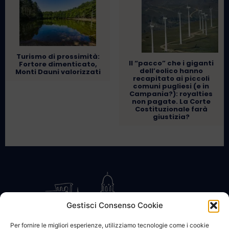
Turismo di prossimità:
Il “pacco” che i giganti
Fortore dimenticato,
dell’eolico hanno
Monti Dauni valorizzati
recapitato ai piccoli
comuni pugliesi (e in
Campania?): royalties
non pagate. La Corte
Costituzionale farà
giustizia?
Gestisci Consenso Cookie
Per fornire le migliori esperienze, utilizziamo tecnologie come i cookie