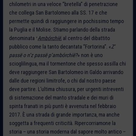
chilometri in una veloce ”bretella” di penetrazione
che collega San Bartolomeo alla SS. 17 e che
permette quindi di raggiungere in pochissimo tempo
la Puglia e il Molise. Stiamo parlando della strada
denominata ʻ
Ambórchië
, al centro del dibattito
pubblico come la tanto decantata “Fortorina”. «
Z’
passë o n’z passë p’ambórchië?
» non è uno
scioglilingua, ma il tormentone che spesso assilla chi
deve raggiungere San Bartolomeo in Galdo arrivando
dalle due regioni limitrofe, o chi dal nostro paese
deve partire. L’ultima chiusura, per urgenti intreventi
di sistemazione del manto stradale e dei muri di
spinta franati in più punti è avvenuta nel febbraio
2017. È una strada di grande importanza, ma anche
soggetta a frequenti criticità. Ripercorriamone la
storia – una storia moderna dal sapore molto antico –