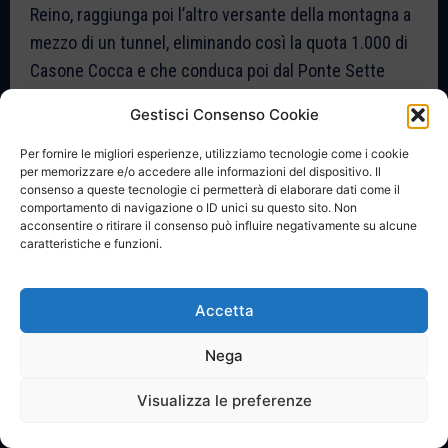
Reino, raggiunga poi l’altro versante della montagna a
mezzo di un tunnel, eliminando così la quota 1.000 di
Casone Cocca e che conduca poi dal Ponte Sette
Luci di San Bartolomeo alla superstrada Campobasso-
Gestisci Consenso Cookie
Foggia all’altezza del Ponte Tredici Archi, per
continuare verso la zona industriale di Termoli:
Per fornire le migliori esperienze, utilizziamo tecnologie come i cookie
per memorizzare e/o accedere alle informazioni del dispositivo. Il
impegna i propri uomini politici, l’on. Mario Vetrone, il
consenso a queste tecnologie ci permetterà di elaborare dati come il
comportamento di navigazione o ID unici su questo sito. Non
sen. Cristoforo Ricci, l’assessore regionale Roberto
acconsentire o ritirare il consenso può influire negativamente su alcune
Costanzo, il questore regionale Gennaro Melone,
caratteristiche e funzioni.
affinché tale opera venga realizzata, per lo sviluppo
socio-economico della Valfortore e per ridare al
Accetta
cittadino sfiduciato la forza di ancora credere nelle
istituzioni e nei propri uomini».
Nega
Visualizza le preferenze
Sono quarantacinque anni che aspettiamo, e per il
nostro paese è ancora notte fonda: i lavori sono fermi