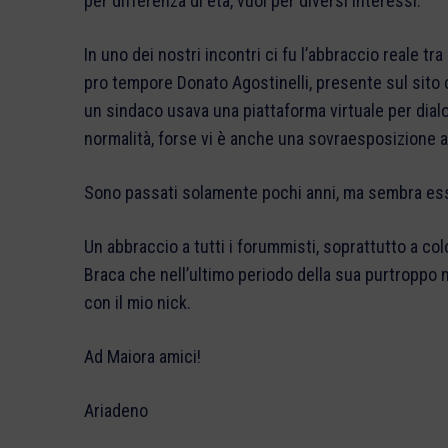
per differenza di età, vuoi per diversi interessi.
In uno dei nostri incontri ci fu l’abbraccio reale tra
pro tempore Donato Agostinelli, presente sul sito c
un sindaco usava una piattaforma virtuale per dialo
normalità, forse vi è anche una sovraesposizione a
Sono passati solamente pochi anni, ma sembra ess
Un abbraccio a tutti i forummisti, soprattutto a c
Braca che nell’ultimo periodo della sua purtroppo 
con il mio nick.
Ad Maiora amici!
Ariadeno