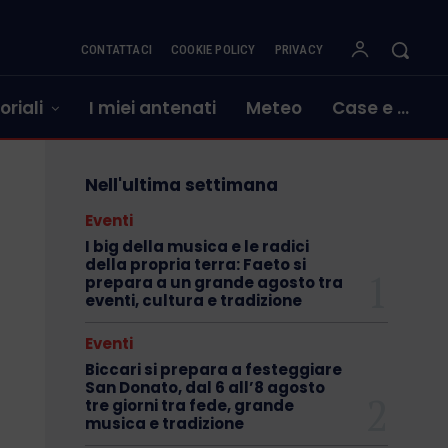
CONTATTACI
COOKIE POLICY
PRIVACY
oriali
I miei antenati
Meteo
Case e …
Nell'ultima settimana
Eventi
I big della musica e le radici
della propria terra: Faeto si
prepara a un grande agosto tra
eventi, cultura e tradizione
Eventi
Biccari si prepara a festeggiare
San Donato, dal 6 all’8 agosto
tre giorni tra fede, grande
musica e tradizione