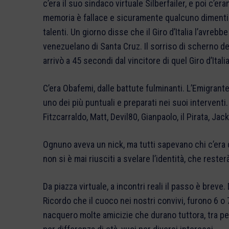
c’era il suo sindaco virtuale Silberfailer, e poi c’era
memoria è fallace e sicuramente qualcuno dimentic
talenti. Un giorno disse che il Giro d’Italia l’avre
venezuelano di Santa Cruz. Il sorriso di scherno de
arrivò a 45 secondi dal vincitore di quel Giro d’Itali
C’era Obafemi, dalle battute fulminanti. L’Emigrante,
uno dei più puntuali e preparati nei suoi intervent
Fitzcarraldo, Matt, Devil80, Gianpaolo, il Pirata, Jack
Ognuno aveva un nick, ma tutti sapevano chi c’era d
non si è mai riusciti a svelare l’identità, che rester
Da piazza virtuale, a incontri reali il passo è brev
Ricordo che il cuoco nei nostri convivi, furono 6 o
nacquero molte amicizie che durano tuttora, tra pe