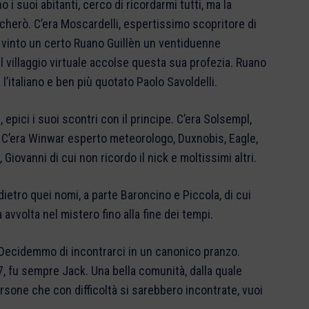
no i suoi abitanti, cerco di ricordarmi tutti, ma la
herò. C’era Moscardelli, espertissimo scopritore di
bbe vinto un certo Ruano Guillèn un ventiduenne
l villaggio virtuale accolse questa sua profezia. Ruano
a l’italiano e ben più quotato Paolo Savoldelli.
 epici i suoi scontri con il principe. C’era Solsempl,
i. C’era Winwar esperto meteorologo, Duxnobis, Eagle,
, Giovanni di cui non ricordo il nick e moltissimi altri.
ietro quei nomi, a parte Baroncino e Piccola, di cui
à avvolta nel mistero fino alla fine dei tempi.
e. Decidemmo di incontrarci in un canonico pranzo.
 7, fu sempre Jack. Una bella comunità, dalla quale
rsone che con difficoltà si sarebbero incontrate, vuoi